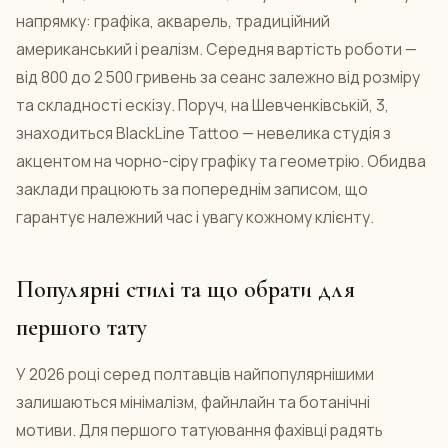
напрямку: графіка, акварель, традиційний
американський і реалізм. Середня вартість роботи —
від 800 до 2 500 гривень за сеанс залежно від розміру
та складності ескізу. Поруч, на Шевченківській, 3,
знаходиться BlackLine Tattoo — невелика студія з
акцентом на чорно-сіру графіку та геометрію. Обидва
заклади працюють за попереднім записом, що
гарантує належний час і увагу кожному клієнту.
Популярні стилі та що обрати для
першого тату
У 2026 році серед полтавців найпопулярнішими
залишаються мінімалізм, файнлайн та ботанічні
мотиви. Для першого татуювання фахівці радять