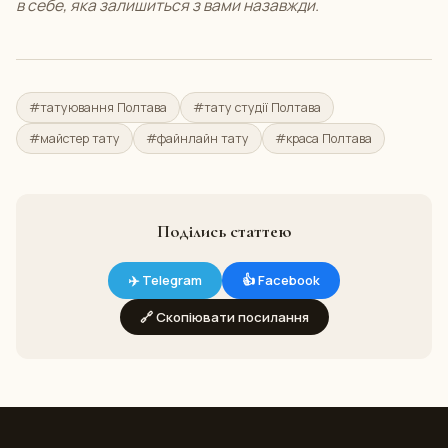
в себе, яка залишиться з вами назавжди.
#татуювання Полтава
#тату студії Полтава
#майстер тату
#файнлайн тату
#краса Полтава
Поділись статтею
✈️ Telegram
👍 Facebook
🔗 Скопіювати посилання