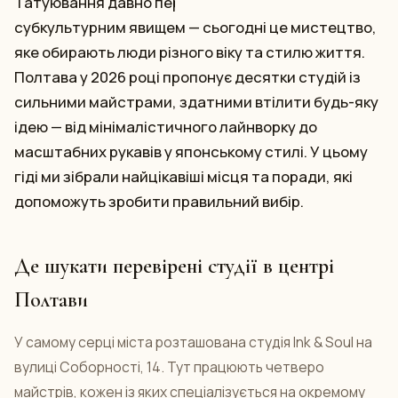
Татуювання давно перестало бути
субкультурним явищем — сьогодні це мистецтво,
яке обирають люди різного віку та стилю життя.
Полтава у 2026 році пропонує десятки студій із
сильними майстрами, здатними втілити будь-яку
ідею — від мінімалістичного лайнворку до
масштабних рукавів у японському стилі. У цьому
гіді ми зібрали найцікавіші місця та поради, які
допоможуть зробити правильний вибір.
Де шукати перевірені студії в центрі
Полтави
У самому серці міста розташована студія Ink & Soul на
вулиці Соборності, 14. Тут працюють четверо
майстрів, кожен із яких спеціалізується на окремому