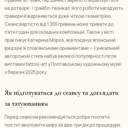
на дотворк- і трайбл-техніках, його роботи нагадують
гравюри й відрізняються дуже чіткою геометрією.
Сеанс вартістю від 1 200 гривень може тривати до
п'яти годин для складних композицій. Також у місті
практикує Катерина Мороз, яка поєднує японський
іредзумі зі слов'янськими орнаментами — її унікальний
авторський стиль набув великої популярності після
виставки tattoo-art у Полтавському художньому музеї
у березні 2025 року.
Як підготуватися до сеансу та доглядати
за татуюванням
Перед сеансом рекомендується добре поспати,
поїсти і зволожити шкіру за два-три дні до процедури.