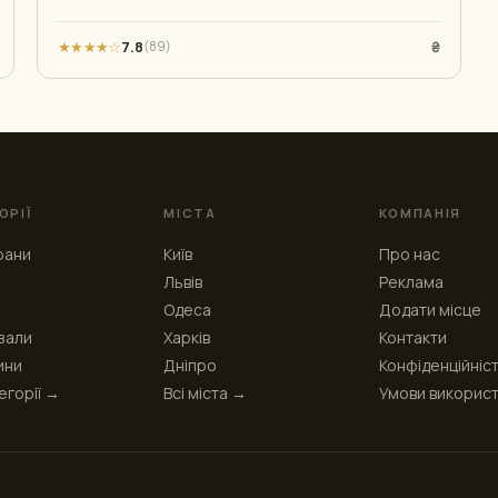
★★★★☆
7.8
₴
(89)
ОРІЇ
МІСТА
КОМПАНІЯ
рани
Київ
Про нас
Львів
Реклама
Одеса
Додати місце
зали
Харків
Контакти
ини
Дніпро
Конфіденційніс
тегорії →
Всі міста →
Умови викорис