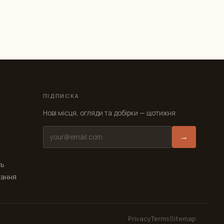
ПІДПИСКА
Нові місця, огляди та добірки — щотижня
→
ть
тання
Privacy
Terms
Sitemap