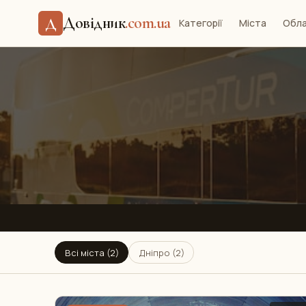
Довідник
.com.ua
Д
Категорії
Міста
Обла
Всі міста (2)
Дніпро (2)