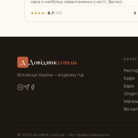
одна з найбільш завантажених у місті. Зручно
розташована в самому серці Дніпра по
★★★★☆
8.7
₴
(412)
КАТЕГ
Довідник
.com.ua
Д
Ресто
Все місця України — в одному гіді
Кафе
Бари
Спорт
Магаз
Всі ка
© 2026 dovidnik.com.ua —
Всі права захищено