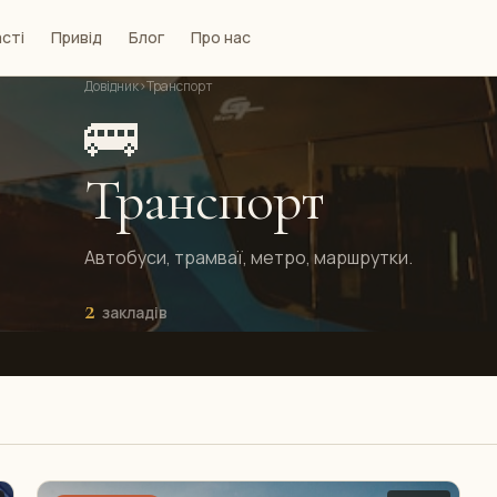
сті
Привід
Блог
Про нас
Довідник
›
Транспорт
🚌
Транспорт
Автобуси, трамваї, метро, маршрутки.
2
закладів