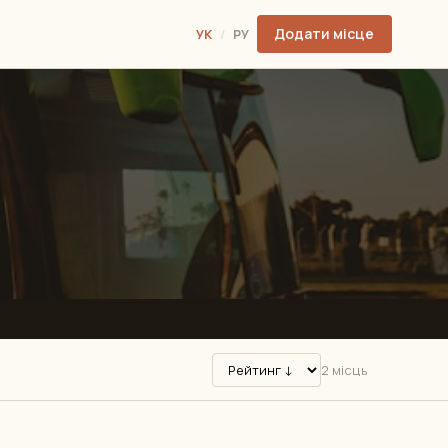
Додати місце
УК
/
РУ
2 місць