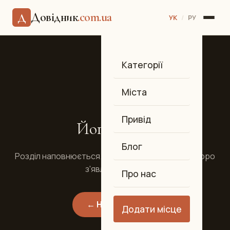
Довідник
.com.ua
Д
УК
/
РУ
Категорії
🔜
Міста
Привід
Йога-студії
Блог
Розділ наповнюється. Заклади цієї категорії скоро
з'являться тут.
Про нас
← На головну
Додати місце