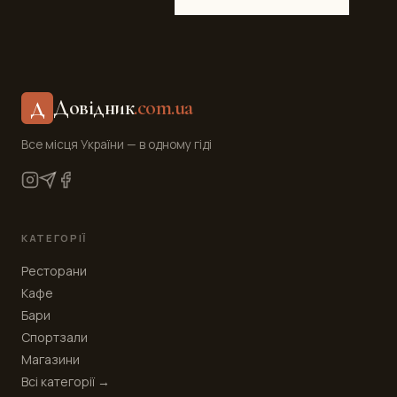
Довідник
.com.ua
Д
Все місця України — в одному гіді
КАТЕГОРІЇ
Ресторани
Кафе
Бари
Спортзали
Магазини
Всі категорії →