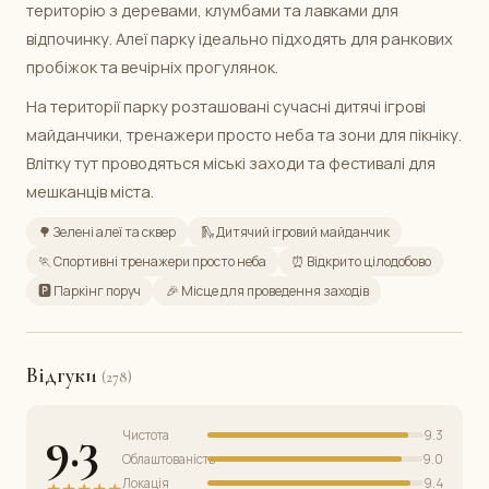
територію з деревами, клумбами та лавками для
відпочинку. Алеї парку ідеально підходять для ранкових
пробіжок та вечірніх прогулянок.
На території парку розташовані сучасні дитячі ігрові
майданчики, тренажери просто неба та зони для пікніку.
Влітку тут проводяться міські заходи та фестивалі для
мешканців міста.
🌳 Зелені алеї та сквер
🛝 Дитячий ігровий майданчик
🏃 Спортивні тренажери просто неба
⏰ Відкрито цілодобово
🅿️ Паркінг поруч
🎉 Місце для проведення заходів
Відгуки
(278)
9.3
Чистота
9.3
Облаштованість
9.0
Локація
9.4