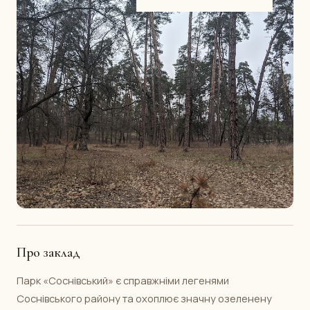
Про заклад
Парк «Соснівський» є справжніми легенями
Соснівського району та охоплює значну озеленену