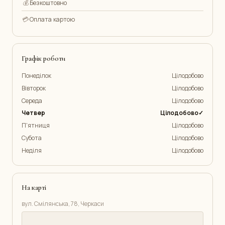
💰
Безкоштовно
💳
Оплата картою
Графік роботи
Понеділок
Цілодобово
Вівторок
Цілодобово
Середа
Цілодобово
Четвер
Цілодобово✓
П'ятниця
Цілодобово
Субота
Цілодобово
Неділя
Цілодобово
На карті
вул. Смілянська, 78, Черкаси