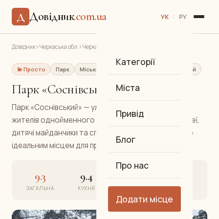
Довідник
.com.ua
Д
УК
/
РУ
Довідник
›
Черкаська обл.
›
Черкаси
›
Парк «Соснівський»
Категорії
💫 Просто
Парк
Міський парк відпочинку
Соснівський
Парк «Соснівський»
Міста
Парк «Соснівський» — улюблене місце відпочинку
Привід
жителів однойменного району Черкас. Затінені алеї,
дитячі майданчики та спортивні зони роблять його
Блог
ідеальним місцем для прогулянок усією сім'єю.
Про нас
9.3
9.4
9.0
9.2
ЗАГАЛЬНА
КУХНЯ
АТМОСФЕРА
СЕРВІС
Додати місце