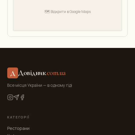
🗺️ Відкрити в Google Maps
Довідник
.com.ua
Д
Все місця України — в одному гіді
КАТЕГОРІЇ
Ресторани