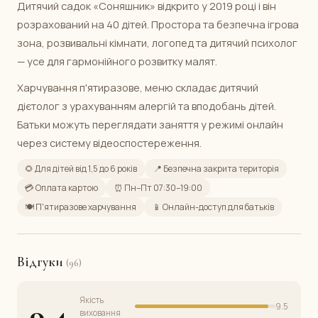
Дитячий садок «Соняшник» відкрито у 2019 році і він
розрахований на 40 дітей. Простора та безпечна ігрова
зона, розвивальні кімнати, логопед та дитячий психолог
— усе для гармонійного розвитку малят.
Харчування п'ятиразове, меню складає дитячий
дієтолог з урахуванням алергій та вподобань дітей.
Батьки можуть переглядати заняття у режимі онлайн
через систему відеоспостереження.
🌻 Для дітей від 1,5 до 6 років
📍 Безпечна закрита територія
💳 Оплата картою
⏰ Пн–Пт 07:30–19:00
🍽️ П'ятиразове харчування
📱 Онлайн-доступ для батьків
Відгуки
(96)
Якість
9.4
9.5
виховання