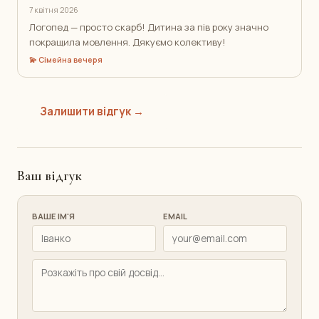
7 квітня 2026
Логопед — просто скарб! Дитина за пів року значно
покращила мовлення. Дякуємо колективу!
💫 Сімейна вечеря
Залишити відгук →
Ваш відгук
ВАШЕ ІМ'Я
EMAIL