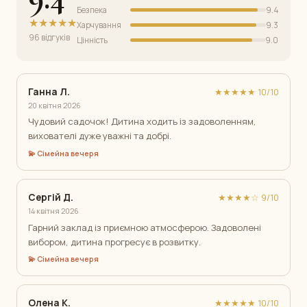
Безпека
9.4
★★★★★
Харчування
9.3
96 відгуків
Цінність
9.0
Ганна Л.
★★★★★ 10/10
20 квітня 2026
Чудовий садочок! Дитина ходить із задоволенням,
вихователі дуже уважні та добрі.
💫 Сімейна вечеря
Сергій Д.
★★★★☆ 9/10
14 квітня 2026
Гарний заклад із приємною атмосферою. Задоволені
вибором, дитина прогресує в розвитку.
💫 Сімейна вечеря
Олена К.
★★★★★ 10/10