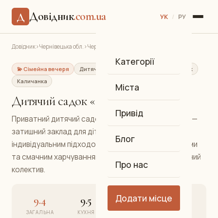
Довідник
.com.ua
Д
УК
/
РУ
Довідник
›
Чернівецька обл.
›
Чернівці
›
Дитячий садок «Соняшник»
Категорії
💫 Сімейна вечеря
Дитячий садок
Приватний дитсадок
Каличанка
Міста
Дитячий садок «Соняшник»
Привід
Приватний дитячий садок «Соняшник» у Каличанці —
затишний заклад для дітей від 1,5 до 6 років з
Блог
індивідуальним підходом, розвивальними заняттями
та смачним харчуванням. Ліцензований педагогічний
Про нас
колектив.
Додати місце
9.4
9.5
9.3
9.4
ЗАГАЛЬНА
КУХНЯ
АТМОСФЕРА
СЕРВІС