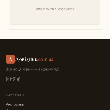
🗺️ Відкрити в Google Maps
Довідник
.com.ua
Д
Все місця України — в одному гіді
КАТЕГОРІЇ
Ресторани