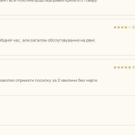
ий і все пояснив щодо відправки крихкого товару.
★★★★☆ 8/
обідній час, але загалом обслуговування на рівні.
★★★★★ 9/
озволяє отримати посилку за 2 хвилини без черги.