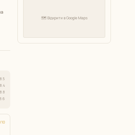
на
🗺️ Відкрити в Google Maps
8.5
8.4
8.8
8.6
10