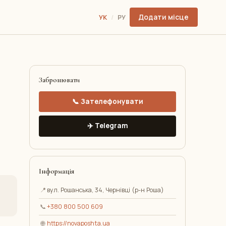
Додати місце
УК
/
РУ
Забронювати
📞 Зателефонувати
✈️ Telegram
Інформація
📍
вул. Рошанська, 34, Чернівці (р-н Роша)
📞
+380 800 500 609
🌐
https://novaposhta.ua