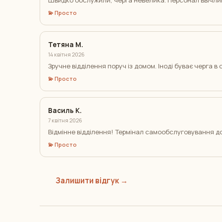
Швидко обслужили, черга невелика. Персонал ввічлив
💫 Просто
Тетяна М.
14 квітня 2026
Зручне відділення поруч із домом. Іноді буває черга в 
💫 Просто
Василь К.
7 квітня 2026
Відмінне відділення! Термінал самообслуговування д
💫 Просто
Залишити відгук →