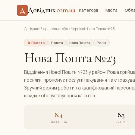
Довідник
.com.ua
Д
Категорії
Міста
Обла
Довідник
›
Чернівецька обл.
›
Чернівці
›
Нова Пошта №23
💫 Просто
Пошта
Нова Пошта
Роша
Нова Пошта №23
Відділення Нової Пошти №23 у районі Роша прийм
посилки, пропонує послуги пакування та страхува
Зручний режим роботи та кваліфікований персон
швидке обслуговування клієнтів.
8.4
8.3
ЗАГАЛЬНА
КУХНЯ