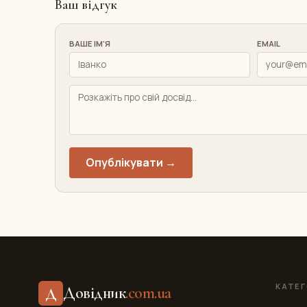
Ваш відгук
ВАШЕ ІМ'Я
EMAIL
Опублікувати →
КАТЕГ
Довідник
.com.ua
Д