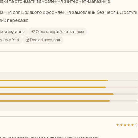
авки та отримати замовлення з інтернет-магазинів.
вання для швидкого оформлення замовлень без черги. Доступ
их переказів.
обслуговування
💳 Оплата картою та готівкою
ання у Роші
💰 Грошові перекази
★★★★★ 9/