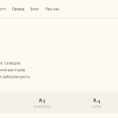
сті
Привід
Блог
Про нас
ає та видає
ння вантажів.
ал забезпечують
8.5
8.4
АТМОСФЕРА
СЕРВІС