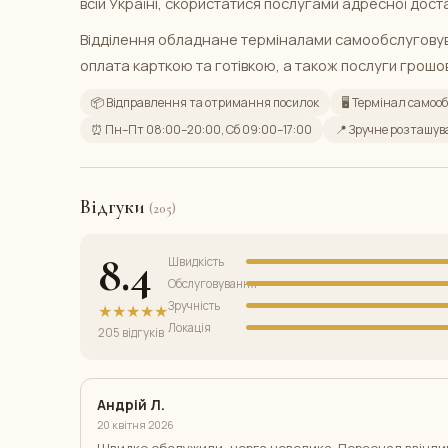
всій Україні, скористатися послугами адресної дост
Відділення обладнане терміналами самообслугову
оплата карткою та готівкою, а також послуги грошов
📦 Відправлення та отримання посилок
🖥️ Термінал само
⏰ Пн–Пт 08:00–20:00, Сб 09:00–17:00
📍 Зручне розташув
Відгуки
(205)
8.4
Швидкість
Обслуговування
Зручність
★★★★★
Локація
205 відгуків
Андрій Л.
20 квітня 2026