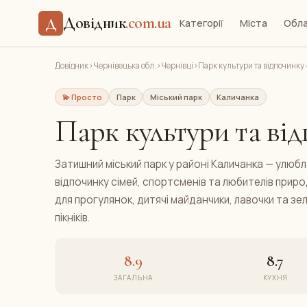
Довідник
.com.ua
Д
Категорії
Міста
Обла
Довідник
›
Чернівецька обл.
›
Чернівці
›
Парк культури та відпочинку
💫 Просто
Парк
Міський парк
Каличанка
Парк культури та ві
Затишний міський парк у районі Каличанка — улюб
відпочинку сімей, спортсменів та любителів природ
для прогулянок, дитячі майданчики, лавочки та зел
пікніків.
8.9
8.7
ЗАГАЛЬНА
КУХНЯ