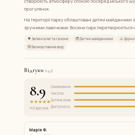
створюють атмосферу спокою посеред міського шуму
прогулянок.
На території парку облаштовані дитячі майданчики з
зручними лавочками. Восени парк перетворюється 
🌳 Зелені алеї та газони
🧒 Дитячі майданчики
🚴 Зручн
🆓 Безкоштовний вхід
Відгуки
(143)
8.9
Озеленення
Чистота
Дитяча зона
★★★★★
Доступність
143 відгуків
Марія Ф.