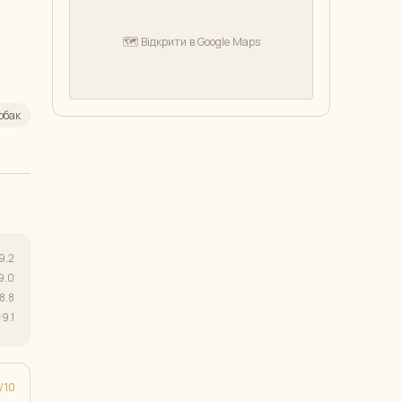
🗺️ Відкрити в Google Maps
обак
9.2
9.0
8.8
9.1
10