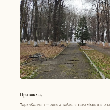
Про заклад
Парк «Калиця» — одне з найзеленіших місць відпочинк