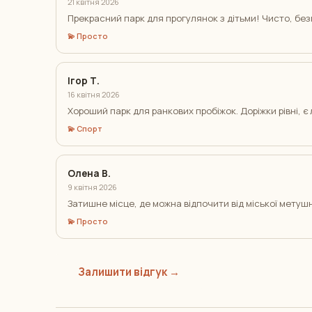
21 квітня 2026
Прекрасний парк для прогулянок з дітьми! Чисто, бе
💫 Просто
Ігор Т.
16 квітня 2026
Хороший парк для ранкових пробіжок. Доріжки рівні, є 
💫 Спорт
Олена В.
9 квітня 2026
Затишне місце, де можна відпочити від міської метуш
💫 Просто
Залишити відгук →