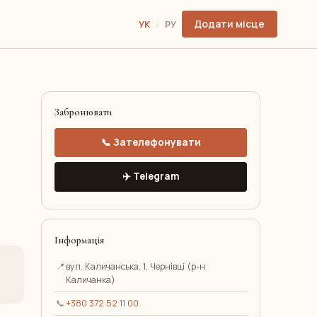
Додати місце
УК
/
РУ
Забронювати
📞 Зателефонувати
✈️ Telegram
Інформація
📍
вул. Каличанська, 1, Чернівці (р-н
Каличанка)
📞
+380 372 52 11 00