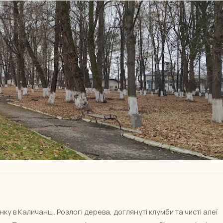
у в Каличанці. Розлогі дерева, доглянуті клумби та чисті алеї