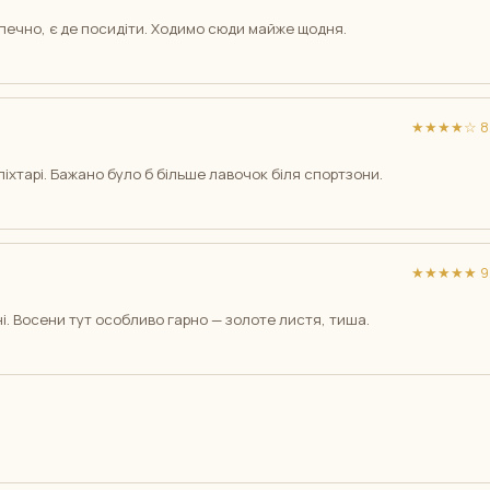
зпечно, є де посидіти. Ходимо сюди майже щодня.
★★★★☆ 8/
ліхтарі. Бажано було б більше лавочок біля спортзони.
★★★★★ 9/
ні. Восени тут особливо гарно — золоте листя, тиша.