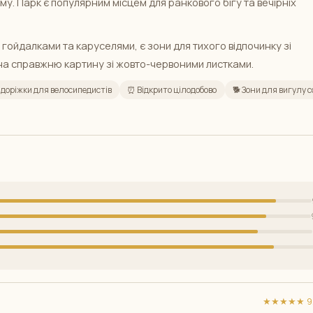
. Парк є популярним місцем для ранкового бігу та вечірніх
 гойдалками та каруселями, є зони для тихого відпочинку зі
на справжню картину зі жовто-червоними листками.
і доріжки для велосипедистів
⏰ Відкрито цілодобово
🐕 Зони для вигулу с
★★★★★ 9/