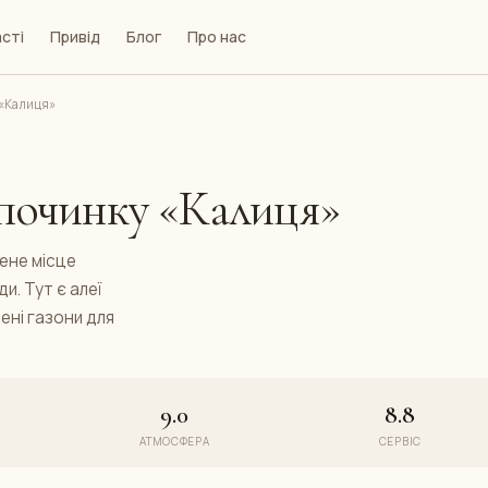
сті
Привід
Блог
Про нас
 «Калиця»
дпочинку «Калиця»
лене місце
и. Тут є алеї
ені газони для
9.0
8.8
АТМОСФЕРА
СЕРВІС