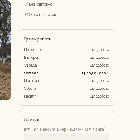
💰
Безкоштовно
💳
Оплата картою
Графік роботи
Понеділок
Цілодобово
Вівторок
Цілодобово
Середа
Цілодобово
Четвер
Цілодобово✓
П'ятниця
Цілодобово
Субота
Цілодобово
Неділя
Цілодобово
На карті
вул. Каличанська, 1, Чернівці (р-н Каличанка)