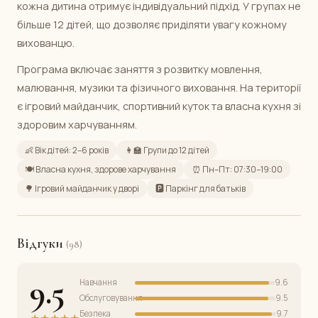
кожна дитина отримує індивідуальний підхід. У групах не
більше 12 дітей, що дозволяє приділяти увагу кожному
вихованцю.
Програма включає заняття з розвитку мовлення,
малювання, музики та фізичного виховання. На території
є ігровий майданчик, спортивний куток та власна кухня зі
здоровим харчуванням.
👶 Вік дітей: 2–6 років
👩‍🏫 Групи до 12 дітей
🍽️ Власна кухня, здорове харчування
⏰ Пн–Пт: 07:30–19:00
🌳 Ігровий майданчик у дворі
🅿️ Паркінг для батьків
Відгуки
(98)
9.5
Навчання
9.6
Обслуговування
9.5
Безпека
9.7
★★★★★