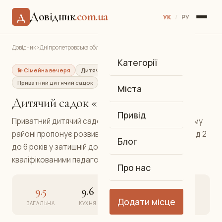
Довідник
.com.ua
Д
УК
/
РУ
Довідник
›
Дніпропетровська обл.
›
Дніпро
›
Дитячий садок «Сонечко»
Категорії
💫 Сімейна вечеря
Дитячий садок
Приватний дитячий садок
Самарський
Міста
Дитячий садок «Сонечко»
Привід
Приватний дитячий садок «Сонечко» у Самарському
районі пропонує розвивальні програми для дітей від 2
Блог
до 6 років у затишній домашній атмосфері з
кваліфікованими педагогами.
Про нас
9.5
9.6
9.4
9.5
Додати місце
ЗАГАЛЬНА
КУХНЯ
АТМОСФЕРА
СЕРВІС