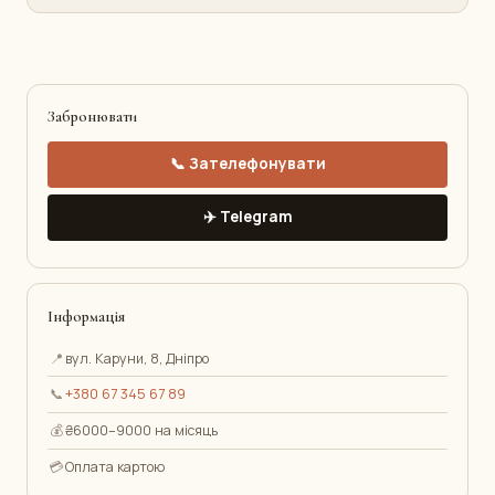
Забронювати
📞 Зателефонувати
✈️ Telegram
Інформація
📍
вул. Каруни, 8, Дніпро
📞
+380 67 345 67 89
💰
₴6000–9000 на місяць
💳
Оплата картою