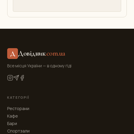
Довідник
.com.ua
Д
Все місця України — в одному гіді
КАТЕГОРІЇ
Ресторани
Кафе
Бари
Спортзали