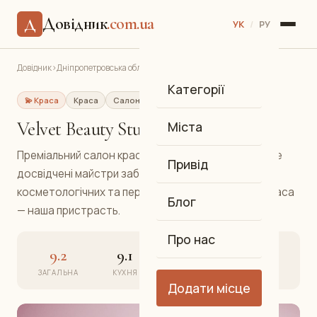
Довідник
.com.ua
Д
УК
/
РУ
Довідник
›
Дніпропетровська обл.
›
Дніпро
›
Velvet Beauty Studio
Категорії
💫 Краса
Краса
Салон краси
Самарський
Velvet Beauty Studio
Міста
Преміальний салон краси у Самарському районі, де
Привід
досвідчені майстри забезпечують повний спектр
косметологічних та перукарських послуг. Ваша краса
Блог
— наша пристрасть.
Про нас
9.2
9.1
9.4
9.3
ЗАГАЛЬНА
КУХНЯ
АТМОСФЕРА
СЕРВІС
Додати місце