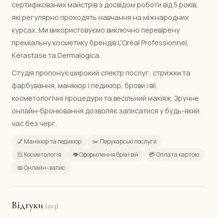
сертифікованих майстрів з досвідом роботи від 5 років,
які регулярно проходять навчання на міжнародних
курсах. Ми використовуємо виключно перевірену
преміальну косметику брендів L'Oréal Professionnel,
Kérastase та Dermalogica.
Студія пропонує широкий спектр послуг: стрижки та
фарбування, манікюр і педикюр, брови і вії,
косметологічні процедури та весільний макіяж. Зручне
онлайн-бронювання дозволяє записатися у будь-який
час без черг.
💅 Манікюр та педикюр
✂️ Перукарські послуги
🧖 Косметологія
👁️ Оформлення брів і вій
💳 Оплата картою
📅 Онлайн-запис
Відгуки
(203)