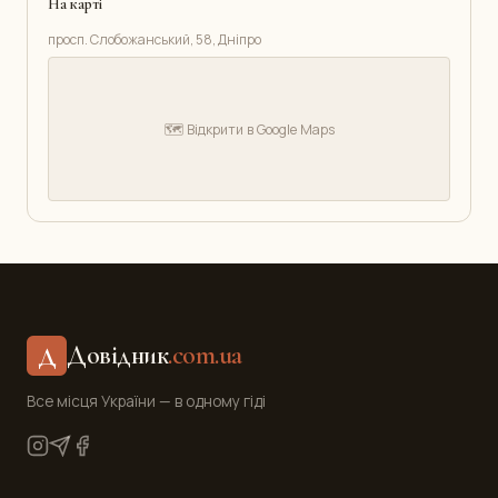
На карті
просп. Слобожанський, 58, Дніпро
🗺️ Відкрити в Google Maps
Довідник
.com.ua
Д
Все місця України — в одному гіді