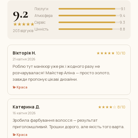
9.2
Послуги
9.1
Атмосфера
9.4
Сервіс
9.3
★★★★★
Цінність
8.8
203 відгуків
Вікторія Н.
★★★★★ 10/10
21 квітня 2026
Роблю тут манікюр уже рік і жодного разу не
розчарувалася! Майстер Аліна — просто золото,
завжди пропонує цікаві дизайни.
💫 Краса
Катерина Д.
★★★★☆ 8/10
16 квітня 2026
Зробила фарбування волосся — результат
приголомшливий. Трошки дорого, але якість того варта.
💫 Краса