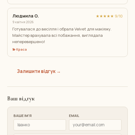
Людмила О.
★★★★★ 9/10
9 квітня 2026
Готувалася до весілля і обрала Velvet для макіяжу.
Майстер врахувала всі побажання, виглядала
неперевершено!
💫 Краса
Залишити відгук →
Ваш відгук
ВАШЕ ІМ'Я
EMAIL