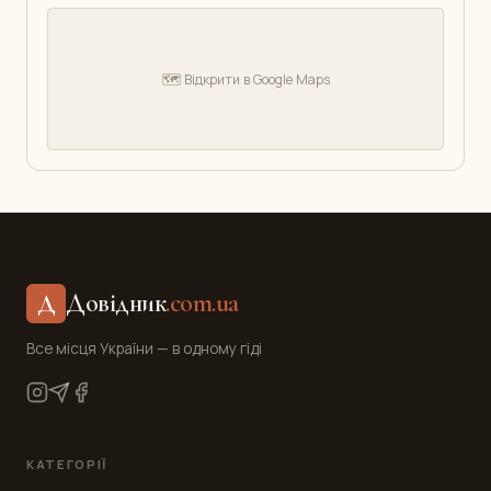
🗺️ Відкрити в Google Maps
Довідник
.com.ua
Д
Все місця України — в одному гіді
КАТЕГОРІЇ