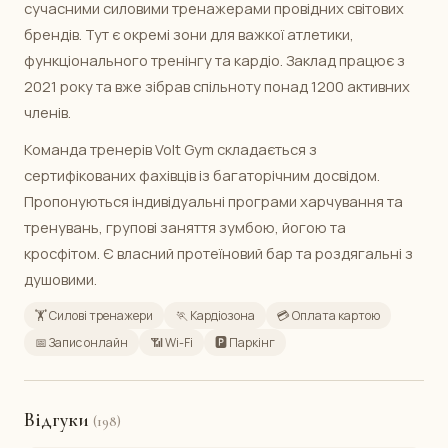
сучасними силовими тренажерами провідних світових
брендів. Тут є окремі зони для важкої атлетики,
функціонального тренінгу та кардіо. Заклад працює з
2021 року та вже зібрав спільноту понад 1200 активних
членів.
Команда тренерів Volt Gym складається з
сертифікованих фахівців із багаторічним досвідом.
Пропонуються індивідуальні програми харчування та
тренувань, групові заняття зумбою, йогою та
кросфітом. Є власний протеїновий бар та роздягальні з
душовими.
🏋️ Силові тренажери
🏃 Кардіозона
💳 Оплата картою
📅 Запис онлайн
📶 Wi-Fi
🅿️ Паркінг
Відгуки
(198)