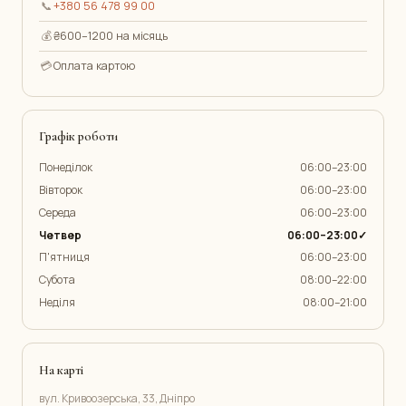
📞
+380 56 478 99 00
💰
₴600–1200 на місяць
💳
Оплата картою
Графік роботи
Понеділок
06:00–23:00
Вівторок
06:00–23:00
Середа
06:00–23:00
Четвер
06:00–23:00✓
П'ятниця
06:00–23:00
Субота
08:00–22:00
Неділя
08:00–21:00
На карті
вул. Кривоозерська, 33, Дніпро