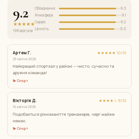
9.2
Обладнання
9.3
Атмосфера
9.1
Сервіс
9.2
★★★★★
Цінність
9.0
198 відгуків
Артем Г.
★★★★★ 10/10
23 квітня 2026
Найкращий спортзал у районі — чисто, сучасно та
дружня команда!
💫 Спорт
Вікторія Д.
★★★★☆ 8/10
16 квітня 2026
Подобається різноманіття тренажерів, черг майже
немає.
💫 Спорт