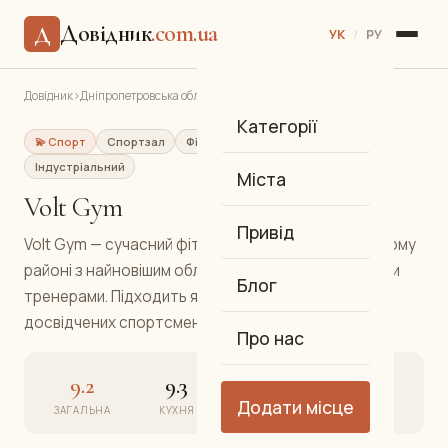
Довідник
.com.ua
Д
УК
/
РУ
Довідник
›
Дніпропетровська обл.
›
Дніпро
›
Volt Gym
Категорії
💫 Спорт
Спортзал
Фітнес, Силові тренування
Індустріальний
Міста
Volt Gym
Привід
Volt Gym — сучасний фітнес-центр в Індустріальному
районі з найновішим обладнанням та досвідченими
Блог
тренерами. Підходить як для початківців, так і для
досвідчених спортсменів.
Про нас
9.2
9.3
9.1
9.2
Додати місце
ЗАГАЛЬНА
КУХНЯ
АТМОСФЕРА
СЕРВІС