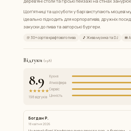
дерев'яні столи та гірські пейзажі на стінах зану
Щоп'ятниці та щосуботи у барі виступають місцеві м
ідеально підходить для корпоративів, дружніх поси
закуски до пива та авторські бургери.
🍺 30+ сортів крафтового пива
🎵 Жива музика та DJ
🍔 
Відгуки
(198)
8.9
Кухня
Атмосфера
Сервіс
★★★★★
Цінність
198 відгуків
Богдан Р.
18 квітня 2026
Чудовий бар! Крафтове пиво просто топ, а бургери — н