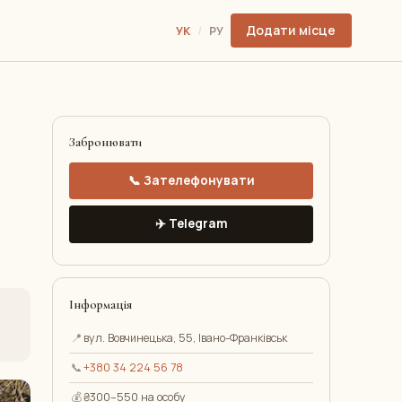
Додати місце
УК
/
РУ
Забронювати
📞 Зателефонувати
✈️ Telegram
Інформація
📍
вул. Вовчинецька, 55, Івано-Франківськ
📞
+380 34 224 56 78
💰
₴300–550 на особу