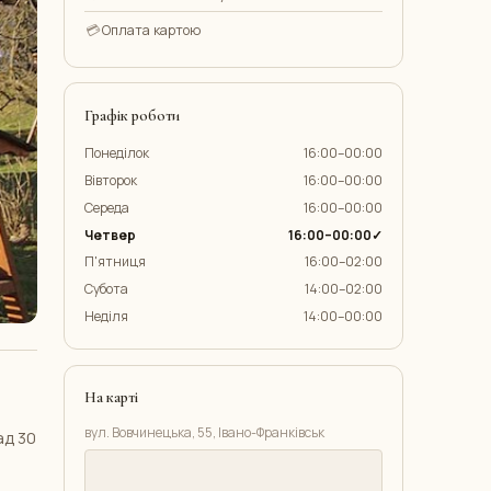
💳
Оплата картою
Графік роботи
Понеділок
16:00–00:00
Вівторок
16:00–00:00
Середа
16:00–00:00
Четвер
16:00–00:00✓
П'ятниця
16:00–02:00
Субота
14:00–02:00
Неділя
14:00–00:00
На карті
вул. Вовчинецька, 55, Івано-Франківськ
ад 30