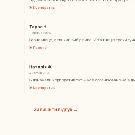
💫 Корпоратив
Тарас Н.
11 квітня 2026
Гарне місце, великий вибір пива. У п'ятницю трохи гу
💫 Просто
Наталія Ф.
4 квітня 2026
Відзначали корпоратив тут — усе організовано на відм
💫 Корпоратив
Залишити відгук →