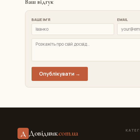
Ваш відгук
ВАШЕ ІМ'Я
EMAIL
Опублікувати →
КАТЕГ
Довідник
.com.ua
Д