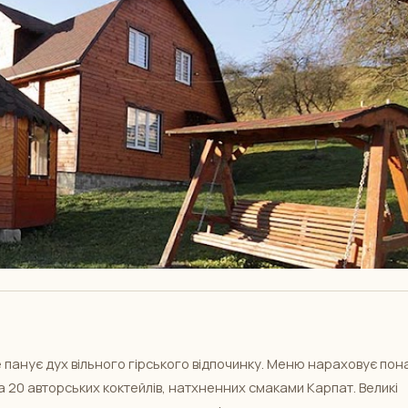
 панує дух вільного гірського відпочинку. Меню нараховує пон
а 20 авторських коктейлів, натхненних смаками Карпат. Великі