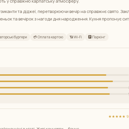
рюють у справжню карпатську атмосферу.
узиканти та діджеї, перетворюючи вечір на справжнє свято. Зак
деньок та вечірок з нагоди дня народження. Кухня пропонує сит
Авторські бургери
💳 Оплата картою
📶 Wi-Fi
🅿️ Паркінг
★★★★★ 9/
айсмачніші в місті. Живі концерти — бонус.