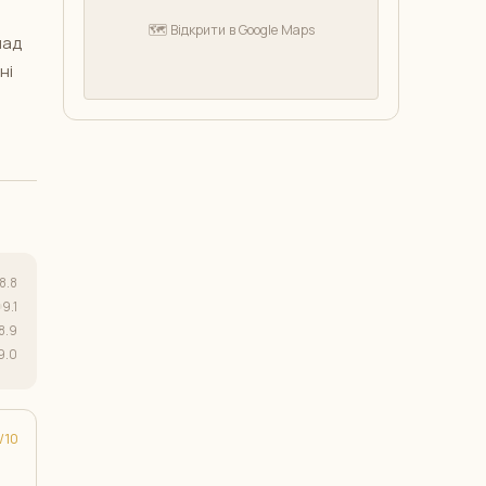
🗺️ Відкрити в Google Maps
лад
ні
8.8
9.1
8.9
9.0
10