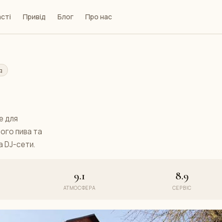
сті
Привід
Блог
Про нас
д
е для
ого пива та
а DJ-сети.
9.1
8.9
АТМОСФЕРА
СЕРВІС