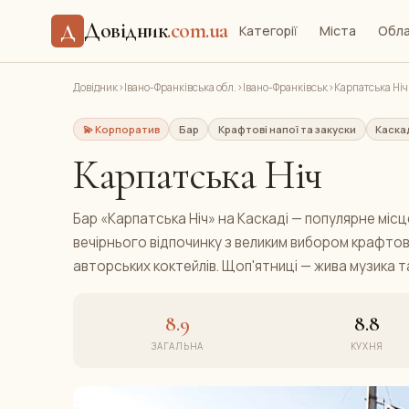
Довідник
.com.ua
Д
Категорії
Міста
Обла
Довідник
›
Івано-Франківська обл.
›
Івано-Франківськ
›
Карпатська Ніч
💫 Корпоратив
Бар
Крафтові напої та закуски
Каска
Карпатська Ніч
Бар «Карпатська Ніч» на Каскаді — популярне місц
вечірнього відпочинку з великим вибором крафтов
авторських коктейлів. Щоп'ятниці — жива музика т
8.9
8.8
ЗАГАЛЬНА
КУХНЯ