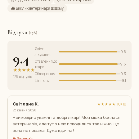
🚑 Виклик ветеринара додому
Відгуки
(178)
Якість
9.5
9.4
лікування
Ставлення до
9.6
тварин
★★★★★
Обладнання
9.3
178 відгуків
Цінність
9.1
Світлана К.
★★★★★ 10/10
23 квітня 2026
Неймовірно уважні та добрі лікарі! Моя кішка боялася
ветеринарів, але тут з нею поводилися так ніжно, що
вона не пищала. Дуже вдячна!
💫 Здоров'я