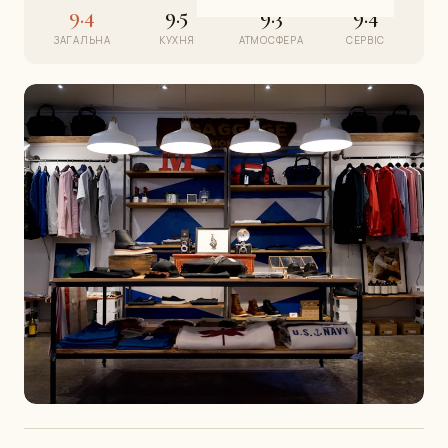
9.4
9.5
9.3
9.4
ЗАГАЛЬНА
КУХНЯ
АТМОСФЕРА
СЕРВІС