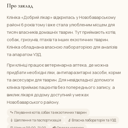
Про заклад
Клініка «Добрий лікар» відкрилась у Новобаварському
районі 6 років тому і вже стала улюбленим місцем для
тисяч власників домашніх тварин. Тут приймають котів,
собак, гризунів, птахів та інших екзотичних тварин.
Клініка обладнана власною лабораторією для аналізів
та апаратом УЗД.
При клініці працює ветеринарна аптека, де можна
придбати необхідні ліки, антипаразитарні засоби, корми
та аксесуари для тварин. Для невідкладної допомоги
клініка приймає пацієнтів без попереднього запису, а
виклик лікаря додому доступний у межах
Новобаварського району.
🐾 Лікування котів, собак та екзотичних тварин
💉 Щеплення та паспортизація
🔬 Власна лабораторія та УЗД
⏰ Щодня 09:00–21:00
💳 Оплата карткою