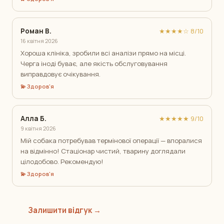
Роман В.
★★★★☆ 8/10
16 квітня 2026
Хороша клініка, зробили всі аналізи прямо на місці.
Черга іноді буває, але якість обслуговування
виправдовує очікування.
💫 Здоров'я
Алла Б.
★★★★★ 9/10
9 квітня 2026
Мій собака потребував термінової операції — впоралися
на відмінно! Стаціонар чистий, тварину доглядали
цілодобово. Рекомендую!
💫 Здоров'я
Залишити відгук →