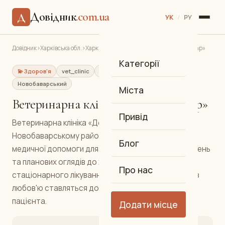
Довідник
.com.ua
Д
УК
/
РУ
Довідник
›
Харківська обл.
›
Харків
›
Ветеринарна клініка «Добрий лікар»
Категорії
💫 Здоров'я
vet_clinic
Ветеринарна клініка
Новобаварський
Міста
Ветеринарна клініка «Добрий лікар»
Привід
Ветеринарна клініка «Добрий лікар» у
Новобаварському районі надає повний спектр
Блог
медичної допомоги для домашніх тварин: від щеплень
та планових оглядів до хірургічних операцій та
Про нас
стаціонарного лікування. Досвідчені ветеринари з
любов'ю ставляться до кожного пухнастого
пацієнта.
Додати місце