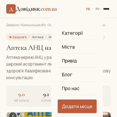
Довідник
.com.ua
Д
УК
/
РУ
Довідник
›
Хмельницька обл.
›
Хмельницький
›
Аптека АНЦ на Гречанах
Категорії
💫 Здоров'я
Аптека
Мережева аптека АНЦ
Гречани
Аптека АНЦ на Гречанах
Міста
Аптека мережі АНЦ у районі Гречани пропонує
Привід
широкий асортимент ліків, вітамінів та товарів для
здоров'я. Кваліфіковані фармацевти нададуть фахову
Блог
консультацію.
Про нас
9.0
9.1
9.0
9.2
ЗАГАЛЬНА
КУХНЯ
АТМОСФЕРА
СЕРВІС
Додати місце