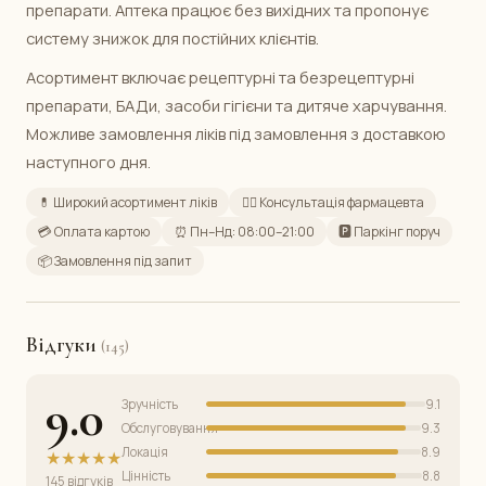
препарати. Аптека працює без вихідних та пропонує
систему знижок для постійних клієнтів.
Асортимент включає рецептурні та безрецептурні
препарати, БАДи, засоби гігієни та дитяче харчування.
Можливе замовлення ліків під замовлення з доставкою
наступного дня.
💊 Широкий асортимент ліків
👩‍⚕️ Консультація фармацевта
💳 Оплата картою
⏰ Пн–Нд: 08:00–21:00
🅿️ Паркінг поруч
📦 Замовлення під запит
Відгуки
(145)
9.0
Зручність
9.1
Обслуговування
9.3
Локація
8.9
★★★★★
Цінність
8.8
145 відгуків