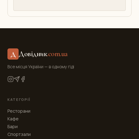
Довідник
.com.ua
Д
Все місця України — в одному гіді
КАТЕГОРІЇ
Ресторани
Кафе
Бари
Спортзали