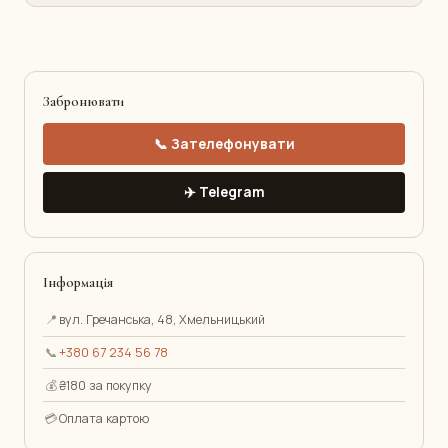
Забронювати
📞 Зателефонувати
✈️ Telegram
Інформація
📍
вул. Гречанська, 48, Хмельницький
📞
+380 67 234 56 78
💰
₴180 за покупку
💳
Оплата картою