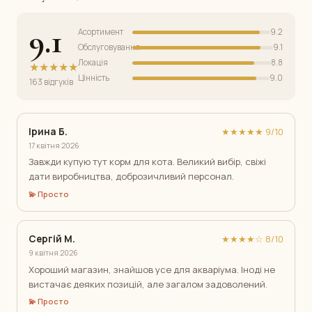
9.1
Асортимент
9.2
Обслуговування
9.1
Локація
8.8
★★★★★
Цінність
9.0
163 відгуків
Ірина Б.
★★★★★ 9/10
17 квітня 2026
Завжди купую тут корм для кота. Великий вибір, свіжі
дати виробництва, доброзичливий персонал.
💫 Просто
Сергій М.
★★★★☆ 8/10
9 квітня 2026
Хороший магазин, знайшов усе для акваріума. Іноді не
вистачає деяких позицій, але загалом задоволений.
💫 Просто