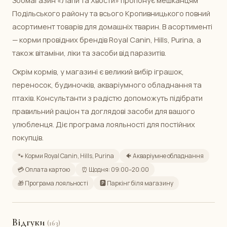
Зоомагазин «Лапи та Хвости» пропонує мешканцям
Подільського району та всього Кропивницького повний
асортимент товарів для домашніх тварин. В асортименті
— корми провідних брендів Royal Canin, Hills, Purina, а
також вітаміни, ліки та засоби від паразитів.
Окрім кормів, у магазині є великий вибір іграшок,
переносок, будиночків, акваріумного обладнання та
птахів. Консультанти з радістю допоможуть підібрати
правильний раціон та доглядові засоби для вашого
улюбленця. Діє програма лояльності для постійних
покупців.
🐾 Корми Royal Canin, Hills, Purina
🐠 Акваріумне обладнання
💳 Оплата картою
⏰ Щодня: 09:00–20:00
🎁 Програма лояльності
🅿️ Паркінг біля магазину
Відгуки
(163)