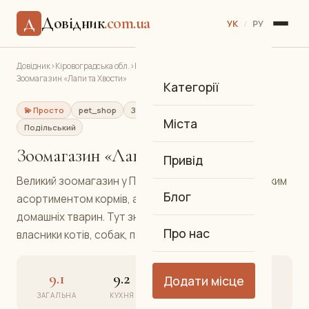
Довідник
.com.ua
Д
УК
/
РУ
Довідник
›
Кіровоградська обл.
›
Кропивницький
›
Зоомагазин «Лапи та Хвости»
Категорії
💫 Просто
pet_shop
Зоотовари та корми для тварин
Міста
Подільський
Зоомагазин «Лапи та Хвости»
Привід
Великий зоомагазин у Подільському районі з широким
Блог
асортиментом кормів, аксесуарів та товарів для
домашніх тварин. Тут знайдуть усе необхідне
Про нас
власники котів, собак, птахів та риб.
9.1
9.2
9.0
9.1
Додати місце
ЗАГАЛЬНА
КУХНЯ
АТМОСФЕРА
СЕРВІС