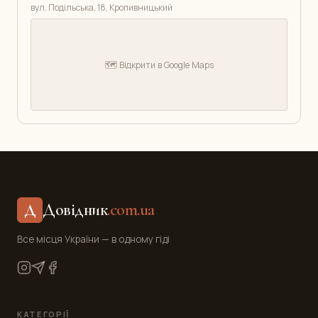
вул. Подільська, 18, Кропивницький
🗺️ Відкрити в Google Maps
Довідник
.com.ua
Д
Все місця України — в одному гіді
КАТЕГОРІЇ