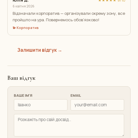
6 квітня 2026
Відзначали корпоратив — організували окрему зону, все
пройшло на ура. Повернемось обов'язково!
💫 Корпоратив
Залишити відгук →
Ваш відгук
ВАШЕ ІМ'Я
EMAIL