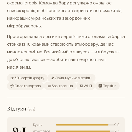
окрема історія. Команда бару регулярно оновлює
список кранів, щоб гості могли відкривати нові смаки від
найкращих українських та закордонних
мікробруварень.
Простора зала з довгими дерев'яними столами та барна
стойка із 16 кранами створюють атмосферу, де час
минає непомітно. Великий вибір закусок — від брускетт
до м'ясних тарілок — зробить ваш вечір повним і
насиченим.
🍺 30+ сортів крафту
🎵 Лайв-музика у вихідні
💳 Оплата картою
📅 Бронювання
📶 Wi-Fi
🅿️ Паркінг
Відгуки
(203)
9.1
Кухня
9.0
Атмосфера
9.3