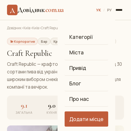
Довідник
.com.ua
Д
УК
/
РУ
Довідник
›
Київ
›
Київ
›
Craft Republic
Категорії
💫 Корпоратив
Бар
Крафтове пиво, снеки
Оболонь
Craft Republic
Міста
Craft Republic — крафтовий бар на Оболоні з понад 30
Привід
сортами пива від українських мікробруварень та
широким вибором снеків і закусок. Ідеальне місце для
Блог
компанії та вечірок.
Про нас
9.1
9.0
9.3
9.1
ЗАГАЛЬНА
КУХНЯ
АТМОСФЕРА
СЕРВІС
Додати місце