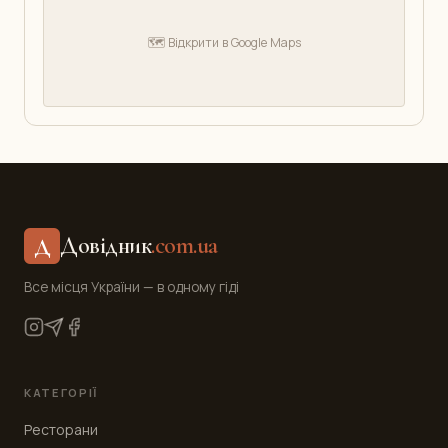
🗺️ Відкрити в Google Maps
Довідник
.com.ua
Д
Все місця України — в одному гіді
КАТЕГОРІЇ
Ресторани