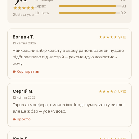
Сервіс
9.1
★★★★★
Цінність
9.2
203 відгуків
Богдан Т.
★★★★★ 9/10
19 квітня 2026
Найкращий вибір крафту в цьому районі. Бармен чудово
підбирає пиво під настрій — рекомендую довіритись
йому.
💫 Корпоратив
Сергій М.
★★★★☆ 8/10
12 квітня 2026
Гарна атмосфера, смачна їжа. Іноді шумнувато у вихідні,
але це ж бар — усе чудово.
💫 Просто
Юлія Д.
★★★★★ 9/10