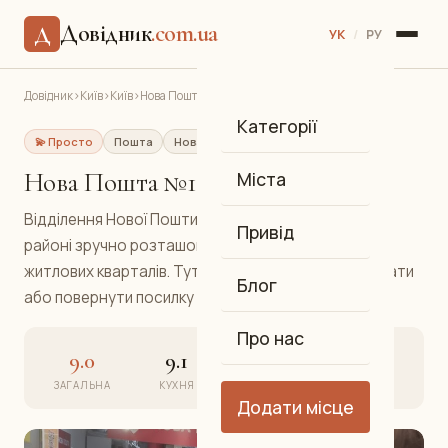
Довідник
.com.ua
Д
УК
/
РУ
Довідник
›
Київ
›
Київ
›
Нова Пошта №112
Категорії
💫 Просто
Пошта
Нова Пошта
Солом'янський
Нова Пошта №112
Міста
Відділення Нової Пошти №112 у Солом'янському
Привід
районі зручно розташоване поблизу великих
житлових кварталів. Тут можна відправити, отримати
Блог
або повернути посилку швидко та без черг.
Про нас
9.0
9.1
9.0
8.9
ЗАГАЛЬНА
КУХНЯ
АТМОСФЕРА
СЕРВІС
Додати місце