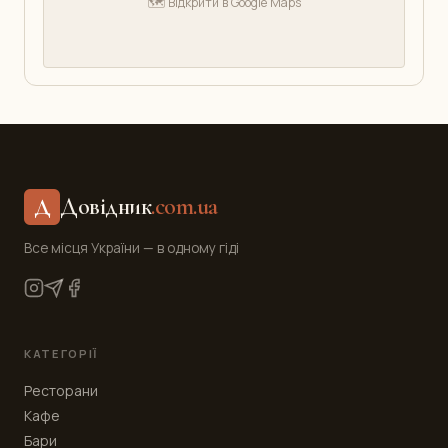
🗺️ Відкрити в Google Maps
Довідник
.com.ua
Д
Все місця України — в одному гіді
КАТЕГОРІЇ
Ресторани
Кафе
Бари