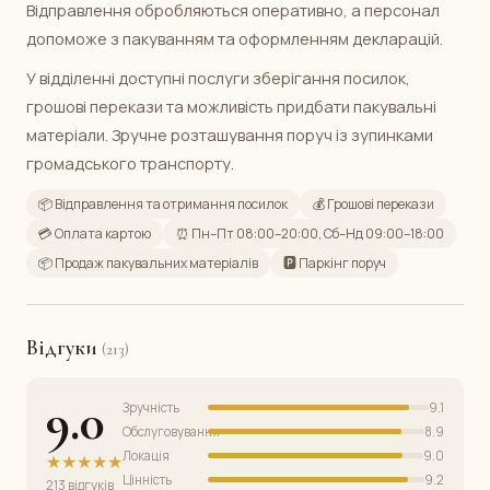
Відправлення обробляються оперативно, а персонал
допоможе з пакуванням та оформленням декларацій.
У відділенні доступні послуги зберігання посилок,
грошові перекази та можливість придбати пакувальні
матеріали. Зручне розташування поруч із зупинками
громадського транспорту.
📦 Відправлення та отримання посилок
💰 Грошові перекази
💳 Оплата картою
⏰ Пн–Пт 08:00–20:00, Сб–Нд 09:00–18:00
📦 Продаж пакувальних матеріалів
🅿️ Паркінг поруч
Відгуки
(213)
9.0
Зручність
9.1
Обслуговування
8.9
Локація
9.0
★★★★★
Цінність
9.2
213 відгуків