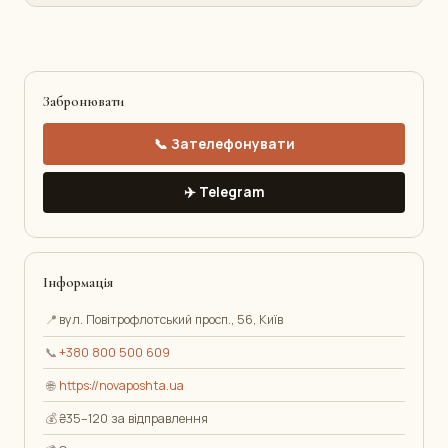
Забронювати
📞 Зателефонувати
✈️ Telegram
Інформація
📍
вул. Повітрофлотський просп., 56, Київ
📞
+380 800 500 609
🌐
https://novaposhta.ua
💰
₴35–120 за відправлення