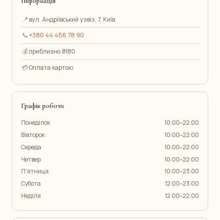
Інформація
📍
вул. Андріївський узвіз, 7, Київ
📞
+380 44 456 78 90
💰
приблизно ₴180
💳
Оплата картою
Графік роботи
Понеділок
10:00–22:00
Вівторок
10:00–22:00
Середа
10:00–22:00
Четвер
10:00–22:00
П'ятниця
10:00–23:00
Субота
12:00–23:00
Неділя
12:00–22:00