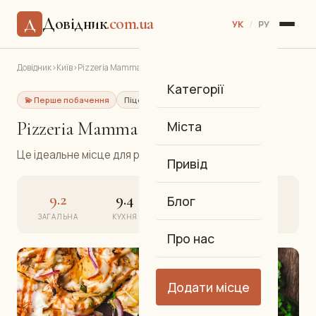
Довідник
.com.ua
Д
УК
/
РУ
Довідник
›
Київ
›
Pizzeria Mamma Mia
Категорії
💫 Перше побачення
Піцерія
Піца
Поділ
Pizzeria Mamma Mia
Міста
Це ідеальне місце для романтичних вечерь.
Привід
9.2
9.4
9.1
9.3
Блог
ЗАГАЛЬНА
КУХНЯ
АТМОСФЕРА
СЕРВІС
Про нас
Додати місце