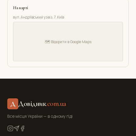
На карті
вул. Андріївський узвіз, 7, Київ
🗺️ Відкрити в Google Maps
Довідник
.com.ua
Д
Все місця України — в одному гіді