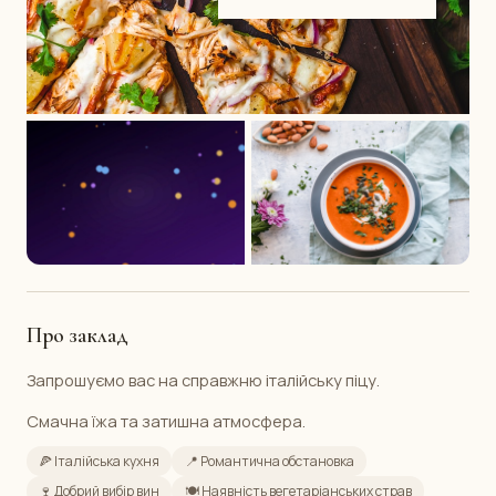
Про заклад
Запрошуємо вас на справжню італійську піцу.
Смачна їжа та затишна атмосфера.
🍕 Італійська кухня
📍 Романтична обстановка
🍷 Добрий вибір вин
🍽️ Наявність вегетаріанських страв