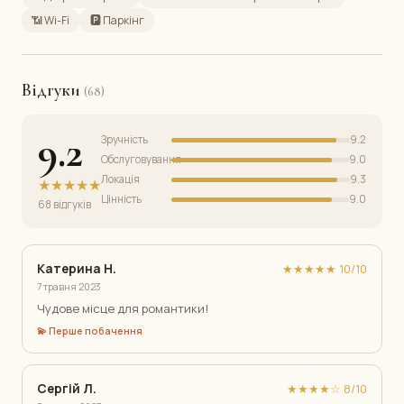
📶 Wi-Fi
🅿️ Паркінг
Відгуки
(68)
9.2
Зручність
9.2
Обслуговування
9.0
Локація
9.3
★★★★★
Цінність
9.0
68 відгуків
Катерина Н.
★★★★★ 10/10
7 травня 2023
Чудове місце для романтики!
💫 Перше побачення
Сергій Л.
★★★★☆ 8/10