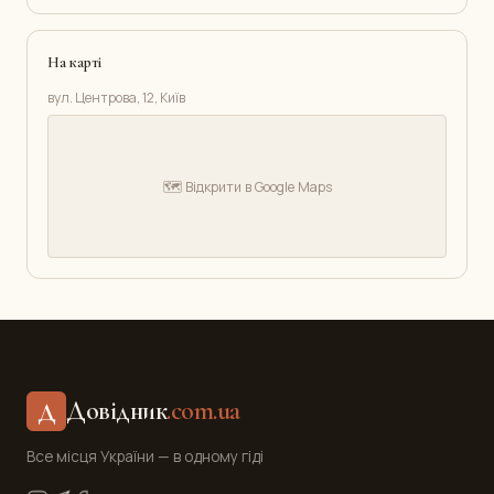
На карті
вул. Центрова, 12, Київ
🗺️ Відкрити в Google Maps
Довідник
.com.ua
Д
Все місця України — в одному гіді