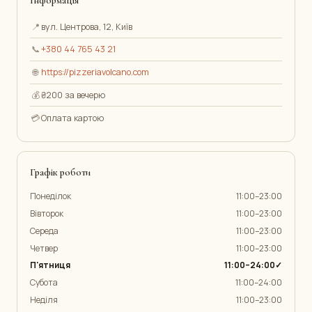
Інформація
📍
вул. Центрова, 12, Київ
📞
+380 44 765 43 21
🌐
https://pizzeriavolcano.com
💰
₴200 за вечерю
💳
Оплата картою
Графік роботи
Понеділок
11:00–23:00
Вівторок
11:00–23:00
Середа
11:00–23:00
Четвер
11:00–23:00
П'ятниця
11:00–24:00✓
Субота
11:00–24:00
Неділя
11:00–23:00