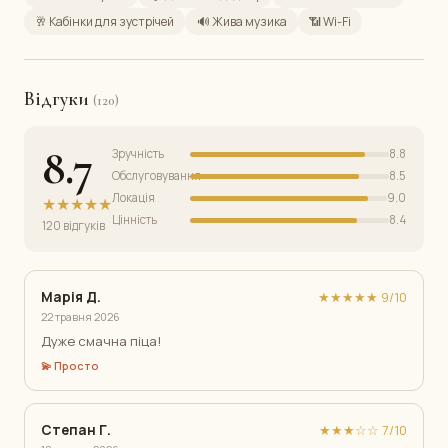
🥂 Кабінки для зустрічей
🔊 Жива музика
📶 Wi-Fi
Відгуки
(120)
8.7
Зручність
8.8
Обслуговування
8.5
Локація
9.0
★★★★★
Цінність
8.4
120 відгуків
Марія Д.
★★★★★ 9/10
22 травня 2026
Дуже смачна піца!
💫 Просто
Степан Г.
★★★☆☆ 7/10