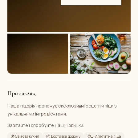
Про заклад
Наша піцерія пропонує ексклюзивні рецепти піци з
унікальними інгредієнтами.
Завітайте і спробуйте наші новинки.
🌍 Світова кухня
📦 Доставка додому
🧑‍🍳 Апетитна піца