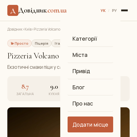
Довідник
.com.ua
Д
УК
/
РУ
Довідник
›
Київ
›
Pizzeria Volcano
Категорії
💫 Просто
Піцерія
Італійська
Центр
Pizzeria Volcano
Міста
Екзотичні смаки піци у самому серці Києва.
Привід
8.7
9.0
8.5
8.8
Блог
ЗАГАЛЬНА
КУХНЯ
АТМОСФЕРА
СЕРВІС
Про нас
Додати місце