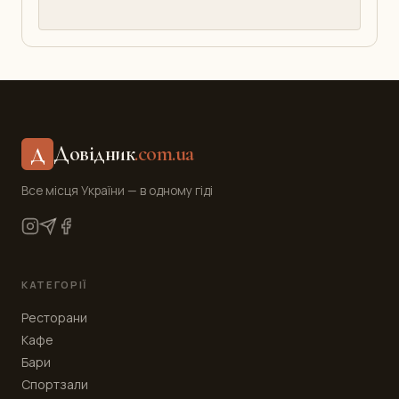
Довідник
.com.ua
Д
Все місця України — в одному гіді
КАТЕГОРІЇ
Ресторани
Кафе
Бари
Спортзали