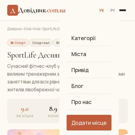
Довідник
.com.ua
Д
УК
/
РУ
Довідник
›
Київ
›
Київ
›
SportLife Деснянський
Категорії
💫 Спорт
Спортзал
Фітнес-клуб
Деснянський
SportLife Деснянський
Міста
Сучасний фітнес-клуб у Деснянському районі з
Привід
великим тренажерним залом, басейном та груповими
заняттями для всіх рівнів підготовки. Зручний для
Блог
жителів лівобережної частини міста.
Про нас
9.0
8.9
9.1
9.0
ЗАГАЛЬНА
КУХНЯ
АТМОСФЕРА
СЕРВІС
Додати місце