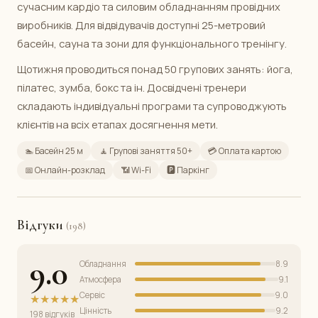
сучасним кардіо та силовим обладнанням провідних
виробників. Для відвідувачів доступні 25-метровий
басейн, сауна та зони для функціонального тренінгу.
Щотижня проводиться понад 50 групових занять: йога,
пілатес, зумба, бокс та ін. Досвідчені тренери
складають індивідуальні програми та супроводжують
клієнтів на всіх етапах досягнення мети.
🏊 Басейн 25 м
🧘 Групові заняття 50+
💳 Оплата картою
📅 Онлайн-розклад
📶 Wi-Fi
🅿️ Паркінг
Відгуки
(198)
9.0
Обладнання
8.9
Атмосфера
9.1
Сервіс
9.0
★★★★★
Цінність
9.2
198 відгуків