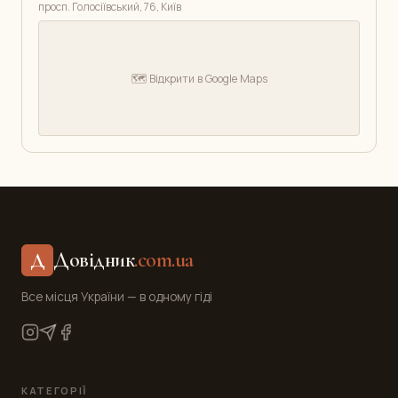
просп. Голосіївський, 76, Київ
🗺️ Відкрити в Google Maps
Довідник
.com.ua
Д
Все місця України — в одному гіді
КАТЕГОРІЇ