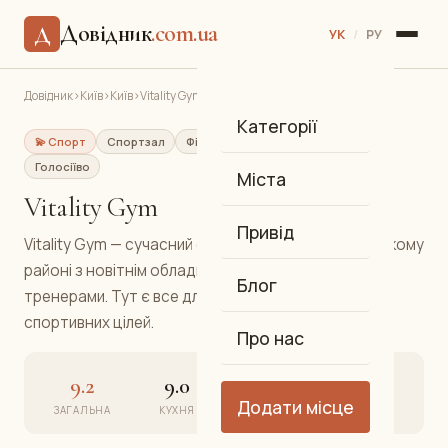
Довідник
.com.ua
Д
УК
/
РУ
Довідник
›
Київ
›
Київ
›
Vitality Gym
Категорії
💫 Спорт
Спортзал
Фітнес та тренажерний зал
Голосіїво
Міста
Vitality Gym
Привід
Vitality Gym — сучасний фітнес-центр у Голосіївському
районі з новітнім обладнанням та досвідченими
Блог
тренерами. Тут є все для досягнення ваших
спортивних цілей.
Про нас
9.2
9.0
9.3
9.2
Додати місце
ЗАГАЛЬНА
КУХНЯ
АТМОСФЕРА
СЕРВІС