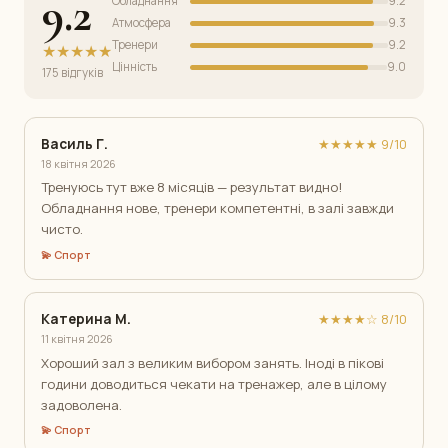
9.2
Обладнання
9.2
Атмосфера
9.3
Тренери
9.2
★★★★★
Цінність
9.0
175 відгуків
Василь Г.
★★★★★ 9/10
18 квітня 2026
Тренуюсь тут вже 8 місяців — результат видно!
Обладнання нове, тренери компетентні, в залі завжди
чисто.
💫 Спорт
Катерина М.
★★★★☆ 8/10
11 квітня 2026
Хороший зал з великим вибором занять. Іноді в пікові
години доводиться чекати на тренажер, але в цілому
задоволена.
💫 Спорт