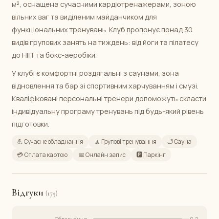
м², оснащена сучасними кардіотренажерами, зоною
вільних ваг та виділеним майданчиком для
функціональних тренувань. Клуб пропонує понад 30
видів групових занять на тиждень: від йоги та пілатесу
до HIIT та бокс-аеробіки.
У клубі є комфортні роздягальні з саунами, зона
відновлення та бар зі спортивним харчуванням і смузі.
Кваліфіковані персональні тренери допоможуть скласти
індивідуальну програму тренувань під будь-який рівень
підготовки.
💪 Сучасне обладнання
🧘 Групові тренування
🛁 Сауна
💳 Оплата картою
📅 Онлайн запис
🅿️ Паркінг
Відгуки
(175)