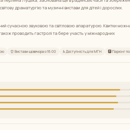
вітову драматургію та музичні вистави для дітей і дорослих.
аний сучасною звуковою та світловою апаратурою. Квитки можн
 також проводить гастролі та бере участь у міжнародних
тою
⏰ Вистави щовечора о 18:00
♿ Доступність для МГН
🅿️ Паркінг п