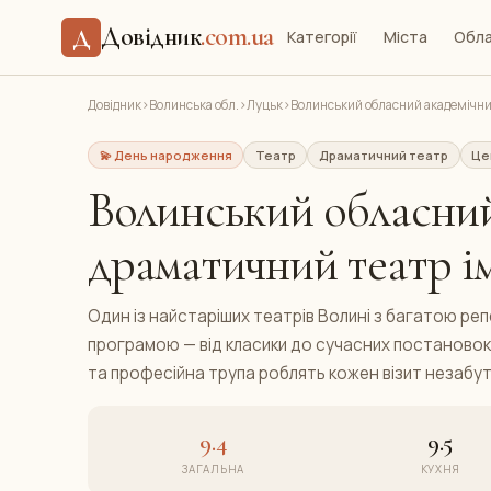
Довідник
.com.ua
Д
Категорії
Міста
Обла
Довідник
›
Волинська обл.
›
Луцьк
›
Волинський обласний академічни
💫 День народження
Театр
Драматичний театр
Це
Волинський обласний
драматичний театр і
Один із найстаріших театрів Волині з багатою р
програмою — від класики до сучасних постановок
та професійна трупа роблять кожен візит незабут
9.4
9.5
ЗАГАЛЬНА
КУХНЯ