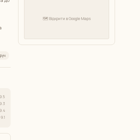
🗺️ Відкрити в Google Maps
а
оруч
9.5
9.3
9.4
9.1