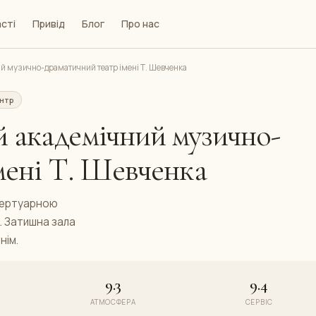
сті
Привід
Блог
Про нас
й музично-драматичний театр імені Т. Шевченка
нтр
 академічний музично-
мені Т. Шевченка
епертуарною
. Затишна зала
нім.
9.3
9.4
АТМОСФЕРА
СЕРВІС