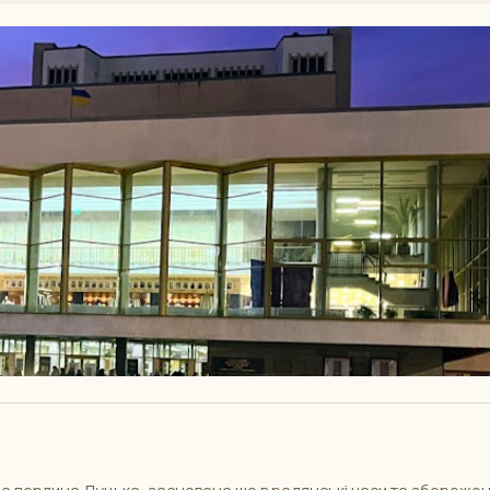
а перлина Луцька, заснована ще в радянські часи та збереже