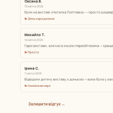
Оксана В.
19 квітня 2026
Були на виставі «Наталка Полтавка» — просто шедевр
💫 День народження
Михайло Т.
14 квітня 2026
Гарні вистави, але каса інколи переобтяжена — краще
💫 Просто
Ірина С.
7 квітня 2026
Відвідали дитячу виставу з донькою — вона була у зах
💫 Сімейна вечеря
Залишити відгук →