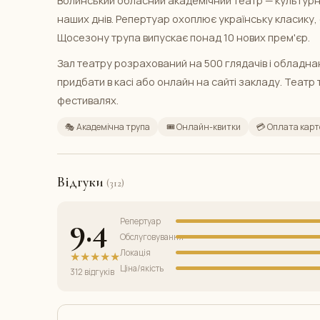
наших днів. Репертуар охоплює українську класику, с
Щосезону трупа випускає понад 10 нових прем'єр.
Зал театру розрахований на 500 глядачів і обладн
придбати в касі або онлайн на сайті закладу. Театр
фестивалях.
🎭 Академічна трупа
🎟️ Онлайн-квитки
💳 Оплата кар
Відгуки
(312)
9.4
Репертуар
Обслуговування
Локація
★★★★★
Ціна/якість
312 відгуків