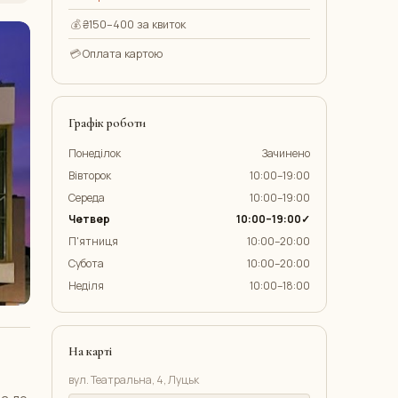
💰
₴150–400 за квиток
💳
Оплата картою
Графік роботи
Понеділок
Зачинено
Вівторок
10:00–19:00
Середа
10:00–19:00
Четвер
10:00–19:00✓
П'ятниця
10:00–20:00
Субота
10:00–20:00
Неділя
10:00–18:00
На карті
вул. Театральна, 4, Луцьк
на до