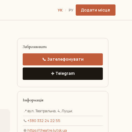
Додати місце
УК
/
РУ
Забронювати
📞 Зателефонувати
✈️ Telegram
Інформація
📍
вул. Театральна, 4, Луцьк
📞
+380 332 24 22 55
🌐
https://theatre.lutsk.ua