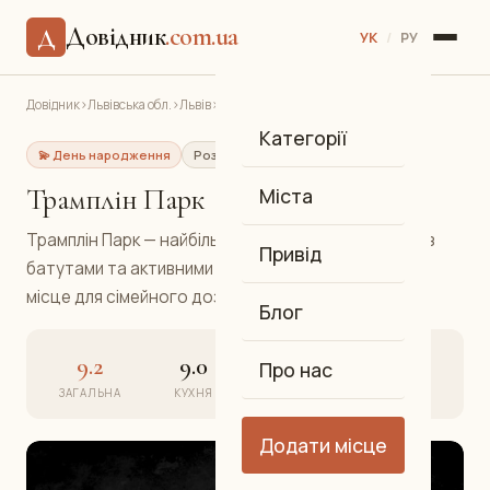
Довідник
.com.ua
Д
УК
/
РУ
Довідник
›
Львівська обл.
›
Львів
›
Трамплін Парк
Категорії
💫 День народження
Розваги
Розваги
Сихів
Трамплін Парк
Міста
Трамплін Парк — найбільший розважальний центр із
Привід
батутами та активними зонами на Сихові. Чудове
місце для сімейного дозвілля та дитячих свят.
Блог
9.2
9.0
9.4
9.2
Про нас
ЗАГАЛЬНА
КУХНЯ
АТМОСФЕРА
СЕРВІС
Додати місце