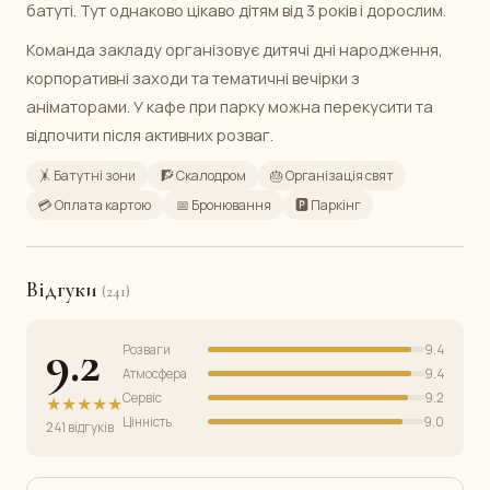
батуті. Тут однаково цікаво дітям від 3 років і дорослим.
Команда закладу організовує дитячі дні народження,
корпоративні заходи та тематичні вечірки з
аніматорами. У кафе при парку можна перекусити та
відпочити після активних розваг.
🤸 Батутні зони
🧗 Скалодром
🎂 Організація свят
💳 Оплата картою
📅 Бронювання
🅿️ Паркінг
Відгуки
(241)
9.2
Розваги
9.4
Атмосфера
9.4
Сервіс
9.2
★★★★★
Цінність
9.0
241 відгуків