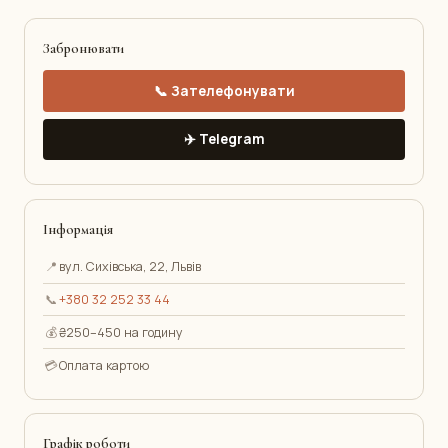
Забронювати
📞 Зателефонувати
✈️ Telegram
Інформація
📍
вул. Сихівська, 22, Львів
📞
+380 32 252 33 44
💰
₴250–450 на годину
💳
Оплата картою
Графік роботи