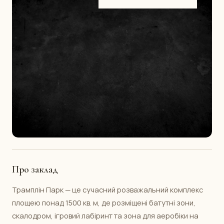
Про заклад
Трамплін Парк — це сучасний розважальний комплекс
площею понад 1500 кв. м, де розміщені батутні зони,
скалодром, ігровий лабіринт та зона для аеробіки на