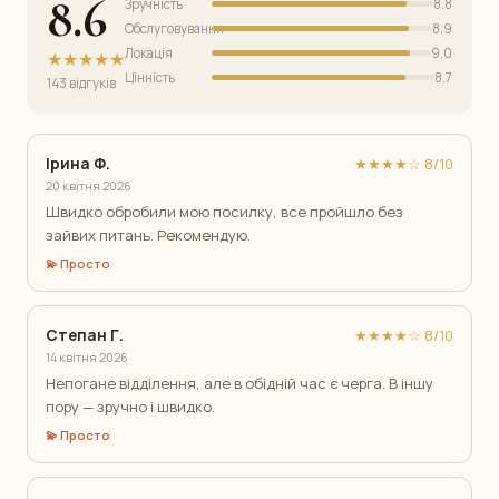
8.6
Зручність
8.8
Обслуговування
8.9
Локація
9.0
★★★★★
Цінність
8.7
143 відгуків
Ірина Ф.
★★★★☆ 8/10
20 квітня 2026
Швидко обробили мою посилку, все пройшло без
зайвих питань. Рекомендую.
💫 Просто
Степан Г.
★★★★☆ 8/10
14 квітня 2026
Непогане відділення, але в обідній час є черга. В іншу
пору — зручно і швидко.
💫 Просто