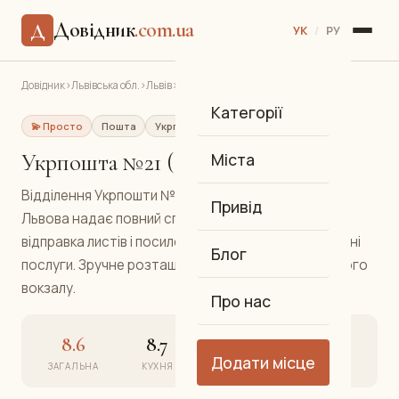
Довідник
.com.ua
Д
УК
/
РУ
Довідник
›
Львівська обл.
›
Львів
›
Укрпошта №21 (Залізничний)
Категорії
💫 Просто
Пошта
Укрпошта
Залізничний
Укрпошта №21 (Залізничний)
Міста
Відділення Укрпошти №21 у Залізничному районі
Привід
Львова надає повний спектр поштових послуг:
відправка листів і посилок, пенсійні виплати, платіжні
Блог
послуги. Зручне розташування поблизу Залізничного
вокзалу.
Про нас
8.6
8.7
8.5
8.8
Додати місце
ЗАГАЛЬНА
КУХНЯ
АТМОСФЕРА
СЕРВІС