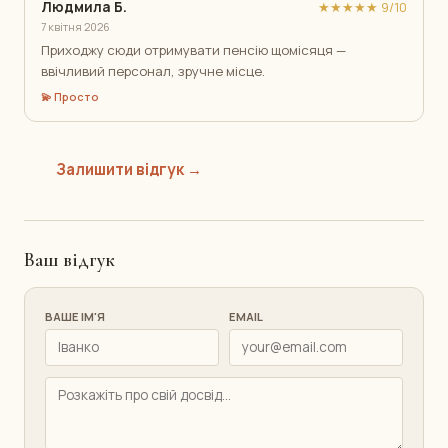
Людмила Б.
★★★★★ 9/10
7 квітня 2026
Приходжу сюди отримувати пенсію щомісяця —
ввічливий персонал, зручне місце.
💫 Просто
Залишити відгук →
Ваш відгук
ВАШЕ ІМ'Я
EMAIL