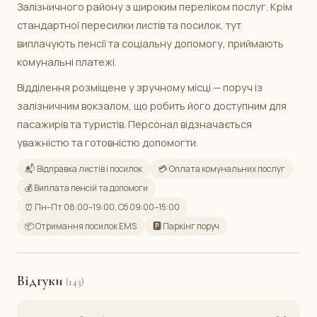
Залізничного району з широким переліком послуг. Крім
стандартної пересилки листів та посилок, тут
виплачують пенсії та соціальну допомогу, приймають
комунальні платежі.
Відділення розміщене у зручному місці — поруч із
залізничним вокзалом, що робить його доступним для
пасажирів та туристів. Персонал відзначається
уважністю та готовністю допомогти.
📬 Відправка листів і посилок
💳 Оплата комунальних послуг
💰 Виплата пенсій та допомоги
⏰ Пн–Пт 08:00–19:00, Сб 09:00–15:00
📦 Отримання посилок EMS
🅿️ Паркінг поруч
Відгуки
(143)