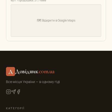
вул. Городоцька, 21, Львів
🗺️ Відкрити в Google Maps
Довідник
.com.ua
Д
Все місця України — в одному гіді
КАТЕГОРІЇ