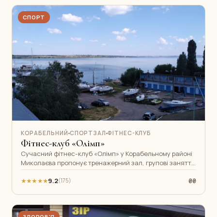
СПОРТ
КОРАБЕЛЬНИЙ
СПОРТЗАЛ
ФІТНЕС-КЛУБ
Фітнес-клуб «Олімп»
Сучасний фітнес-клуб «Олімп» у Корабельному районі
Миколаєва пропонує тренажерний зал, групові заняття
та персональний тренінг. Пр
★★★★★
9.2
₴₴
(175)
ЗДОРОВ'Я