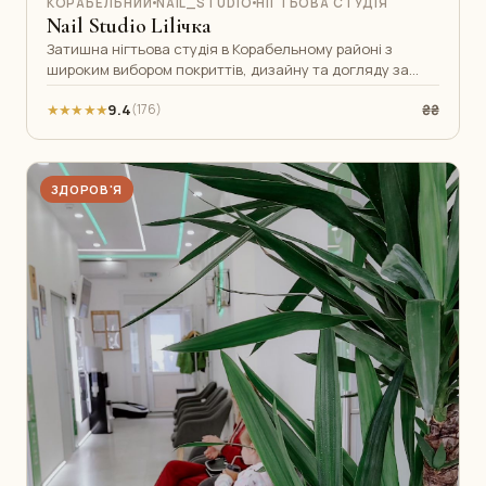
КОРАБЕЛЬНИЙ
NAIL_STUDIO
НІГТЬОВА СТУДІЯ
Nail Studio Liliчка
Затишна нігтьова студія в Корабельному районі з
широким вибором покриттів, дизайну та догляду за
нігтями. Майстри з досвідом понад
★★★★★
9.4
₴₴
(176)
ЗДОРОВ'Я