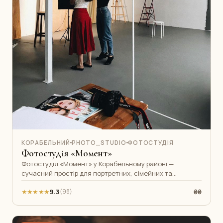
КОРАБЕЛЬНИЙ
PHOTO_STUDIO
ФОТОСТУДІЯ
Фотостудія «Момент»
Фотостудія «Момент» у Корабельному районі —
сучасний простір для портретних, сімейних та
комерційних фотозйомок. Команда досвідчен
★★★★★
9.3
₴₴
(98)