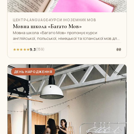
ЦЕНТР
LANGUAGE
КУРСИ ІНОЗЕМНИХ МОВ
Мовна школа «Багато Мов»
Мовна школа «Багато Мов» пропонує курси
англійської, польської, німецької та іспанської мов для
дорослих і дітей у Центрі Миколаєв
★★★★★
9.3
₴₴
(159)
ДЕНЬ НАРОДЖЕННЯ