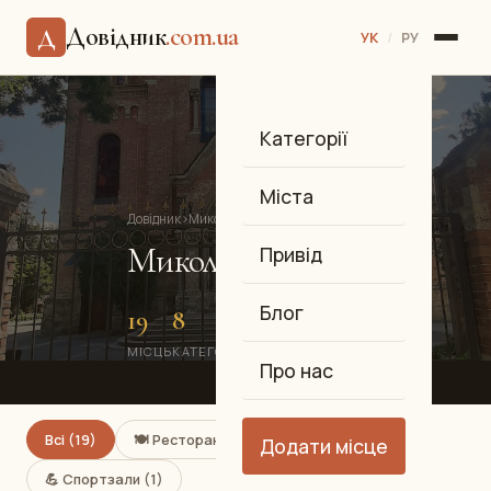
Довідник
.com.ua
Д
УК
/
РУ
Категорії
Міста
Довідник
›
Миколаївська обл.
›
Миколаїв
Миколаїв
Привід
Блог
19
8
4
МІСЦЬ
КАТЕГОРІЙ
РАЙОНІВ
Про нас
Всі (19)
🍽️ Ресторани (1)
Додати місце
💪 Спортзали (1)