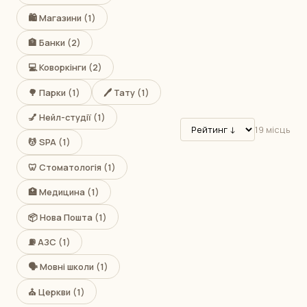
🛍️ Магазини (1)
🏦 Банки (2)
💻 Коворкінги (2)
🌳 Парки (1)
🖊️ Тату (1)
💅 Нейл-студії (1)
19 місць
💆 SPA (1)
🦷 Стоматологія (1)
🏥 Медицина (1)
📦 Нова Пошта (1)
⛽ АЗС (1)
🗣️ Мовні школи (1)
⛪ Церкви (1)