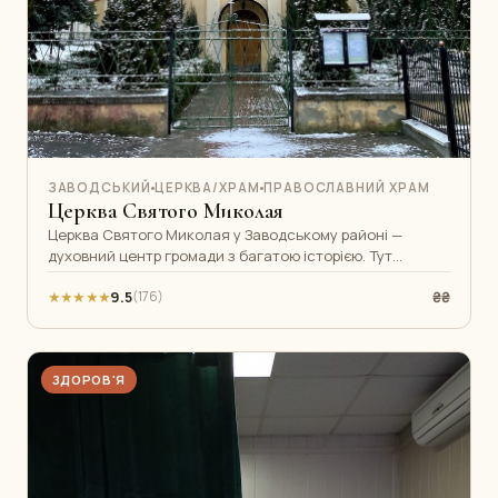
ЗАВОДСЬКИЙ
ЦЕРКВА/ХРАМ
ПРАВОСЛАВНИЙ ХРАМ
Церква Святого Миколая
Церква Святого Миколая у Заводському районі —
духовний центр громади з багатою історією. Тут
регулярно проводяться богослужіння, х
★★★★★
9.5
₴₴
(176)
ЗДОРОВ'Я