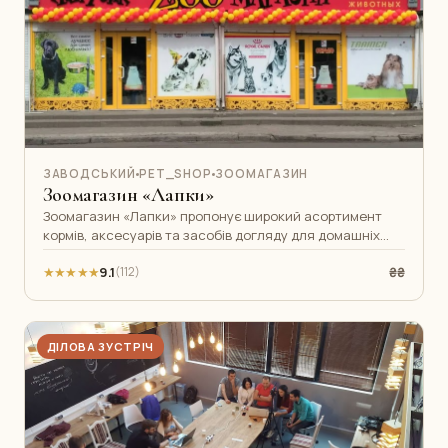
ЗАВОДСЬКИЙ
PET_SHOP
ЗООМАГАЗИН
Зоомагазин «Лапки»
Зоомагазин «Лапки» пропонує широкий асортимент
кормів, аксесуарів та засобів догляду для домашніх
тварин. У нас є все — від котячо
★★★★★
9.1
₴₴
(112)
ДІЛОВА ЗУСТРІЧ