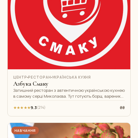
ЦЕНТР
РЕСТОРАН
УКРАЇНСЬКА КУХНЯ
Азбука Смаку
Затишний ресторан з автентичною українською кухнею
в самому серці Миколаєва. Тут готують борщ, вареники
та ковбаски за бабусиними
★★★★★
9.3
₴₴
(214)
НАВЧАННЯ