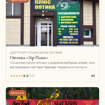
ЦЕНТР
OPTICIAN
САЛОН ОПТИКИ
Оптика «Зір Плюс»
Сучасний салон оптики з широким вибором оправ і лінз
від провідних світових брендів. Надається послуга
перевірки зору від досвідче
★★★★★
9.2
₴₴
(143)
ПРОСТО