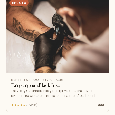
ПРОСТО
ЦЕНТР
TATTOO
ТАТУ-СТУДІЯ
Тату-студія «Black Ink»
Тату-студія «Black Ink» у центрі Миколаєва — місце, де
мистецтво стає частиною вашого тіла. Досвідчені
майстри працюють у різних с
★★★★★
9.3
₴₴₴
(96)