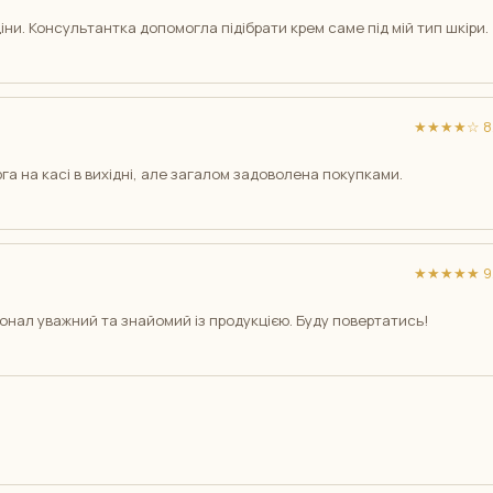
ни. Консультантка допомогла підібрати крем саме під мій тип шкіри.
★★★★☆ 8/
га на касі в вихідні, але загалом задоволена покупками.
★★★★★ 9/
онал уважний та знайомий із продукцією. Буду повертатись!