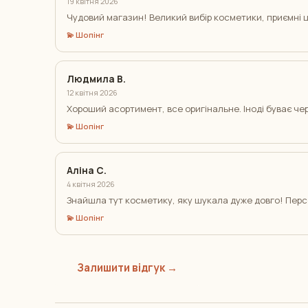
19 квітня 2026
Чудовий магазин! Великий вибір косметики, приємні ці
💫 Шопінг
Людмила В.
12 квітня 2026
Хороший асортимент, все оригінальне. Іноді буває чер
💫 Шопінг
Аліна С.
4 квітня 2026
Знайшла тут косметику, яку шукала дуже довго! Перс
💫 Шопінг
Залишити відгук →