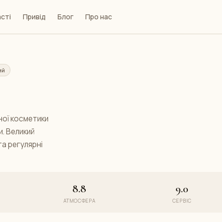
сті
Привід
Блог
Про нас
ий
ної косметики
. Великий
та регулярні
8.8
9.0
АТМОСФЕРА
СЕРВІС