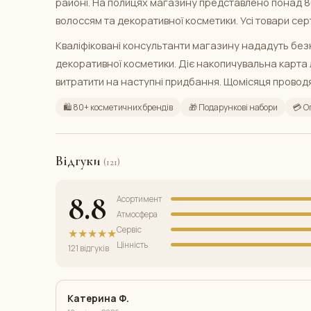
районі. На полицях магазину представлено понад 80
волоссям та декоративної косметики. Усі товари сер
Кваліфіковані консультанти магазину нададуть без
декоративної косметики. Діє накопичувальна карта 
витратити на наступні придбання. Щомісяця проводя
🛍️ 80+ косметичних брендів
🎁 Подарункові набори
💳 О
Відгуки
(121)
8.8
Асортимент
Атмосфера
Сервіс
★★★★★
Цінність
121 відгуків
Катерина Ф.