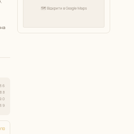
,
🗺️ Відкрити в Google Maps
жна
8.6
8.8
9.0
8.9
10