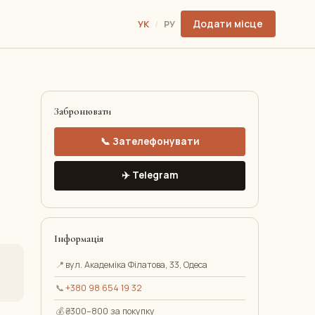
Додати місце
УК
/
РУ
Забронювати
📞 Зателефонувати
✈️ Telegram
Інформація
📍
вул. Академіка Філатова, 33, Одеса
📞
+380 98 654 19 32
💰
₴300–800 за покупку