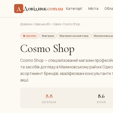
Довідник
.com.ua
Д
Категорії
Міста
Обла
Довідник
›
Одеська обл.
›
Одеса
›
Cosmo Shop
💫 Шопінг
Магазин
Магазин косметики
Малиновськ
Cosmo Shop
Cosmo Shop — спеціалізований магазин професій
та засобів догляду в Малиновському районі Одеси
асортимент брендів, кваліфіковані консультанти 
акції.
8.8
8.6
ЗАГАЛЬНА
КУХНЯ