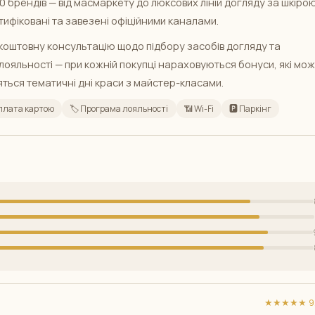
 брендів — від масмаркету до люксових ліній догляду за шкірою
тифіковані та завезені офіційними каналами.
коштовну консультацію щодо підбору засобів догляду та
лояльності — при кожній покупці нараховуються бонуси, які мо
ться тематичні дні краси з майстер-класами.
плата картою
🏷️ Програма лояльності
📶 Wi-Fi
🅿️ Паркінг
★★★★★ 9/