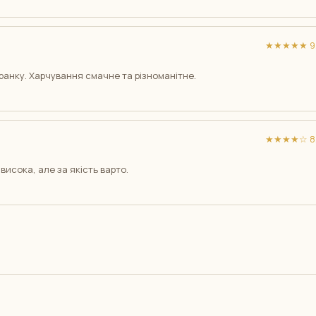
★★★★★ 9/
анку. Харчування смачне та різноманітне.
★★★★☆ 8/
висока, але за якість варто.