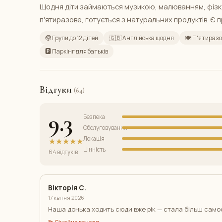
Щодня діти займаються музикою, малюванням, фізку
п'ятиразове, готується з натуральних продуктів. Є 
🧒 Групи до 12 дітей
🇬🇧 Англійська щодня
🍽️ П'ятираз
🅿️ Паркінг для батьків
Відгуки
(64)
9.3
Безпека
Обслуговування
Локація
★★★★★
Цінність
64 відгуків
Вікторія С.
17 квітня 2026
Наша донька ходить сюди вже рік — стала більш само
💫 Сімейна вечеря