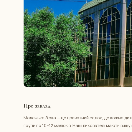
Про заклад
Маленька Зірка — це приватний садок, де кожна дити
групи по 10–12 малюків. Наші вихователі мають вищу 