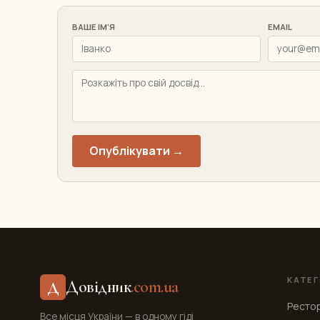
ВАШЕ ІМ'Я
EMAIL
Опублікувати →
КАТЕГ
Довідник
.com.ua
Д
Ресто
Все місця України — в одному гіді