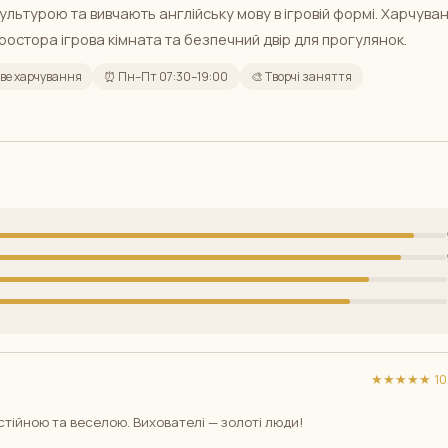
льтурою та вивчають англійську мову в ігровій формі. Харчува
простора ігрова кімната та безпечний двір для прогулянок.
ове харчування
⏰ Пн–Пт 07:30–19:00
🎨 Творчі заняття
★★★★★ 10/
стійною та веселою. Вихователі — золоті люди!