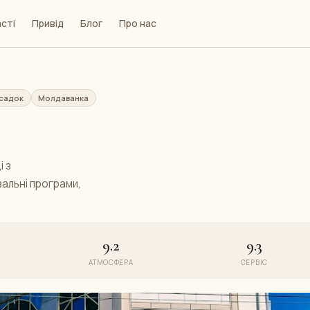
сті
Привід
Блог
Про нас
 садок
Молдаванка
 з
вальні програми,
9.2
9.3
АТМОСФЕРА
СЕРВІС