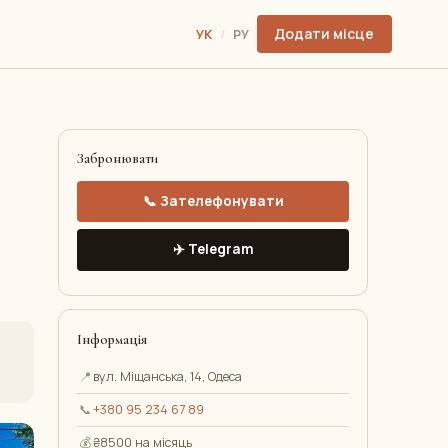
Додати місце
УК
/
РУ
Забронювати
📞 Зателефонувати
✈️ Telegram
Інформація
📍
вул. Міщанська, 14, Одеса
📞
+380 95 234 67 89
💰
₴8500 на місяць