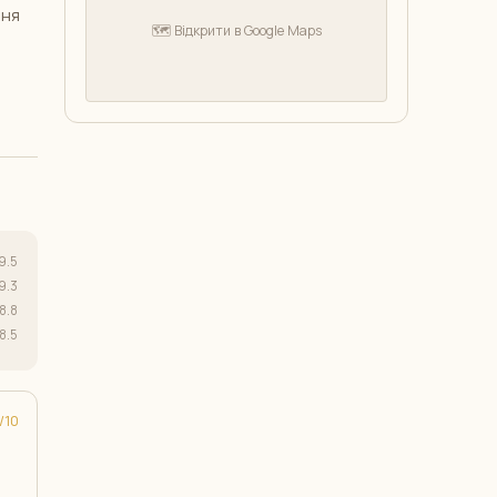
ння
🗺️ Відкрити в Google Maps
9.5
9.3
8.8
8.5
10