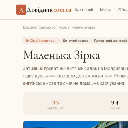
Довідник
.com.ua
Д
Категорії
Міста
Обла
Довідник
›
Одеська обл.
›
Одеса
›
Маленька Зірка
💫 Сімейна вечеря
Дитячий садок
Приватний дитячий
Маленька Зірка
Затишний приватний дитячий садок на Молдаванці
індивідуальним підходом до кожної дитини. Розви
англійська мова та смачне домашнє харчування.
9.3
9.4
ЗАГАЛЬНА
КУХНЯ