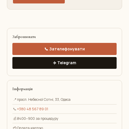
Забронювати
📞 Зателефонувати
✈️ Telegram
Інформація
📍
просп. Небесної Сотні, 33, Одеса
📞
+380 48 567 89 01
💰
₴400–900 за процедуру
💳
Оплата картою