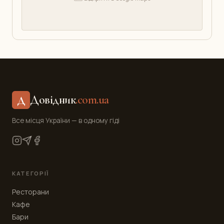
Довідник
.com.ua
Д
Все місця України — в одному гіді
КАТЕГОРІЇ
Ресторани
Кафе
Бари