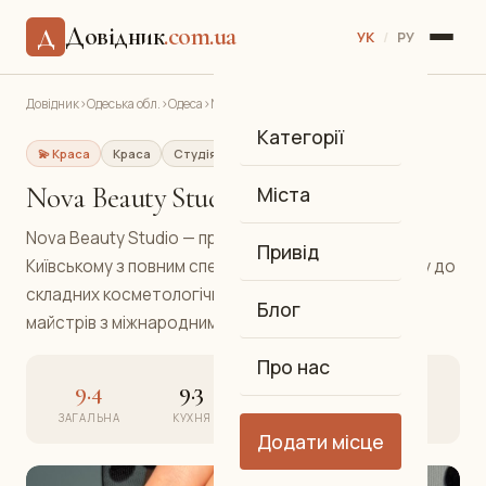
Довідник
.com.ua
Д
УК
/
РУ
Довідник
›
Одеська обл.
›
Одеса
›
Nova Beauty Studio
Категорії
💫 Краса
Краса
Студія краси
Київський
Nova Beauty Studio
Міста
Nova Beauty Studio — преміальна студія краси на
Привід
Київському з повним спектром послуг: від манікюру до
складних косметологічних процедур. Команда
Блог
майстрів з міжнародними сертифікатами.
Про нас
9.4
9.3
9.5
9.4
ЗАГАЛЬНА
КУХНЯ
АТМОСФЕРА
СЕРВІС
Додати місце