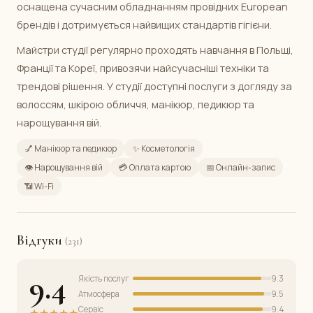
оснащена сучасним обладнанням провідних European
брендів і дотримується найвищих стандартів гігієни.
Майстри студії регулярно проходять навчання в Польщі,
Франції та Кореї, привозячи найсучасніші техніки та
трендові рішення. У студії доступні послуги з догляду за
волоссям, шкірою обличчя, манікюр, педикюр та
нарощування вій.
💅 Манікюр та педикюр
✨ Косметологія
👁️ Нарощування вій
💳 Оплата картою
📅 Онлайн-запис
📶 Wi-Fi
Відгуки
(231)
9.4
Якість послуг
9.3
Атмосфера
9.5
Сервіс
9.4