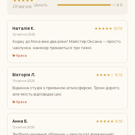
★★★★★
Цінність
8.9
231 відгуків
Наталія К.
★★★★★ 10/10
24 квітня 2026
Ходжу до Nova вже два роки! Майстер Оксана — просто
чаклунка, манікюр тримається три тижні.
💫 Краса
Вікторія Л.
★★★★☆ 9/10
19 квітня 2026
Відмінна студія з приємною атмосферою. Трохи дорого,
але якість відповідає ціні.
💫 Краса
Анна Б.
★★★★★ 9/10
12 квітня 2026
Зробила чищення обличчя — результат вражаючий!