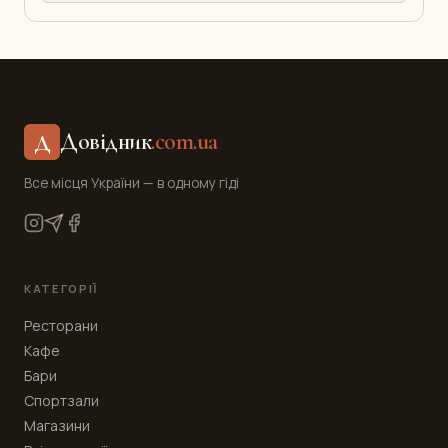
Довідник
.com.ua
Д
Все місця України — в одному гіді
КАТЕГОРІЇ
Ресторани
Кафе
Бари
Спортзали
Магазини