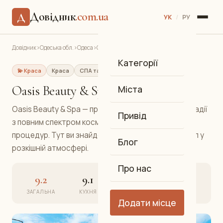
Довідник
.com.ua
Д
УК
/
РУ
Довідник
›
Одеська обл.
›
Одеса
›
Oasis Beauty & Spa
Категорії
💫 Краса
Краса
СПА та краса
Аркадія
Oasis Beauty & Spa
Міста
Oasis Beauty & Spa — преміальний спа-центр в Аркадії
Привід
з повним спектром косметологічних та релакс-
процедур. Тут ви знайдете спокій і відновлення сил у
Блог
розкішній атмосфері.
Про нас
9.2
9.1
9.4
9.3
ЗАГАЛЬНА
КУХНЯ
АТМОСФЕРА
СЕРВІС
Додати місце