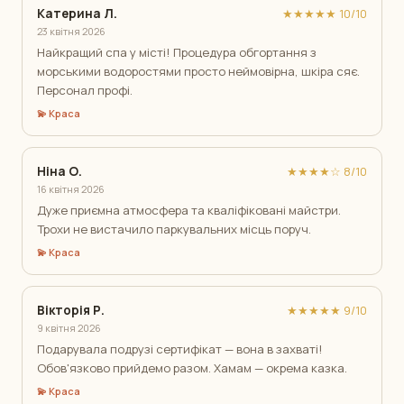
Катерина Л.
★★★★★ 10/10
23 квітня 2026
Найкращий спа у місті! Процедура обгортання з
морськими водоростями просто неймовірна, шкіра сяє.
Персонал профі.
💫 Краса
Ніна О.
★★★★☆ 8/10
16 квітня 2026
Дуже приємна атмосфера та кваліфіковані майстри.
Трохи не вистачило паркувальних місць поруч.
💫 Краса
Вікторія Р.
★★★★★ 9/10
9 квітня 2026
Подарувала подрузі сертифікат — вона в захваті!
Обов'язково прийдемо разом. Хамам — окрема казка.
💫 Краса