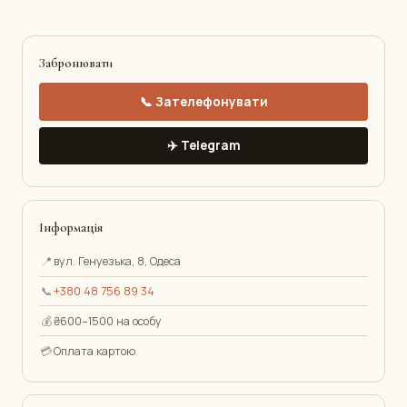
Забронювати
📞 Зателефонувати
✈️ Telegram
Інформація
📍
вул. Генуезька, 8, Одеса
📞
+380 48 756 89 34
💰
₴600–1500 на особу
💳
Оплата картою