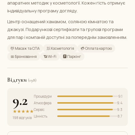
апаратних методик у косметології. Кожен гість отримує
індивідуальну програму догляду.
Центр оснащений хамамом, соляною кімнатою та
джакузі. Подарункові сертифікати та групові програми
для пар і компаній доступні за попереднім замовленням.
💆 Масаж та СПА
🧖 Косметологія
💳 Оплата картою
📅 Бронювання
📶 Wi-Fi
🅿️ Паркінг
Відгуки
(198)
9.2
Процедури
9.1
Атмосфера
9.4
Сервіс
9.3
★★★★★
Цінність
8.7
198 відгуків