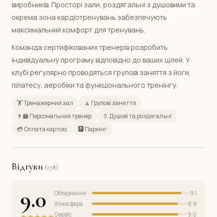
виробників. Просторі зали, роздягальні з душовими та
окрема зона кардіотренувань забезпечують
максимальний комфорт для тренувань.
Команда сертифікованих тренерів розробить
індивідуальну програму відповідно до ваших цілей. У
клубі регулярно проводяться групові заняття з йоги,
пілатесу, аеробіки та функціонального тренінгу.
🏋️ Тренажерний зал
🧘 Групові заняття
👨‍🏫 Персональний тренер
🚿 Душові та роздягальні
💳 Оплата картою
🅿️ Паркінг
Відгуки
(178)
9.0
Обладнання
9.1
Атмосфера
8.9
Сервіс
9.0