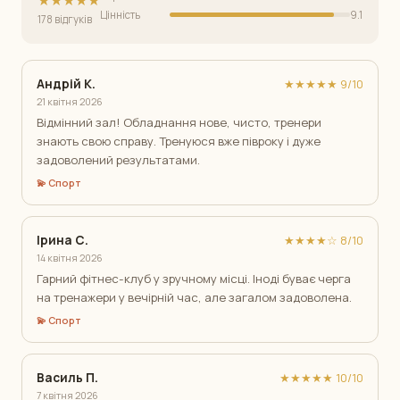
★★★★★
Цінність
9.1
178 відгуків
Андрій К.
★★★★★ 9/10
21 квітня 2026
Відмінний зал! Обладнання нове, чисто, тренери
знають свою справу. Тренуюся вже півроку і дуже
задоволений результатами.
💫 Спорт
Ірина С.
★★★★☆ 8/10
14 квітня 2026
Гарний фітнес-клуб у зручному місці. Іноді буває черга
на тренажери у вечірній час, але загалом задоволена.
💫 Спорт
Василь П.
★★★★★ 10/10
7 квітня 2026