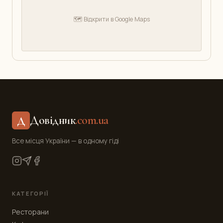
🗺️ Відкрити в Google Maps
Довідник
.com.ua
Д
Все місця України — в одному гіді
КАТЕГОРІЇ
Ресторани