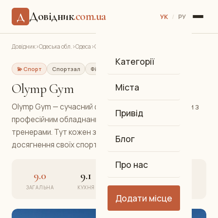
Довідник
.com.ua
Д
УК
/
РУ
Довідник
›
Одеська обл.
›
Одеса
›
Olymp Gym
Категорії
💫 Спорт
Спортзал
Фітнес-клуб
Центр
Olymp Gym
Міста
Olymp Gym — сучасний фітнес-клуб у центрі Одеси з
Привід
професійним обладнанням та досвідченими
тренерами. Тут кожен знайде програму для
Блог
досягнення своїх спортивних цілей.
Про нас
9.0
9.1
8.9
9.0
ЗАГАЛЬНА
КУХНЯ
АТМОСФЕРА
СЕРВІС
Додати місце