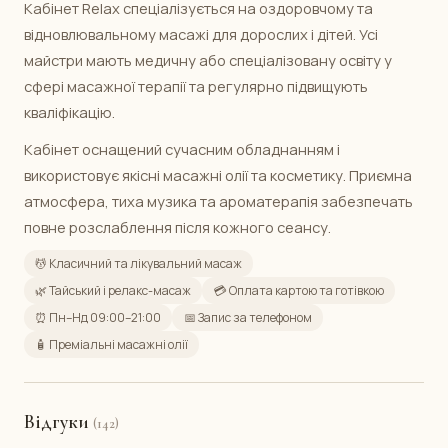
Кабінет Relax спеціалізується на оздоровчому та
відновлювальному масажі для дорослих і дітей. Усі
майстри мають медичну або спеціалізовану освіту у
сфері масажної терапії та регулярно підвищують
кваліфікацію.
Кабінет оснащений сучасним обладнанням і
використовує якісні масажні олії та косметику. Приємна
атмосфера, тиха музика та ароматерапія забезпечать
повне розслаблення після кожного сеансу.
💆 Класичний та лікувальний масаж
🌿 Тайський і релакс-масаж
💳 Оплата картою та готівкою
⏰ Пн–Нд 09:00–21:00
📅 Запис за телефоном
🧴 Преміальні масажні олії
Відгуки
(142)