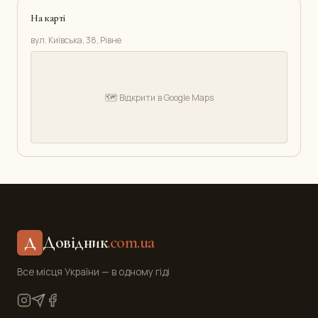
На карті
вул. Київська, 38, Рівне
🗺️ Відкрити в Google Maps
Довідник
.com.ua
Д
Все місця України — в одному гіді