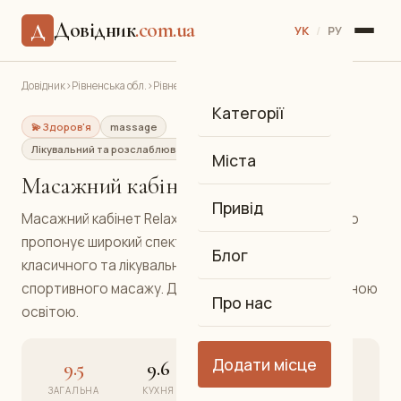
Довідник
.com.ua
Д
УК
/
РУ
Довідник
›
Рівненська обл.
›
Рівне
›
Масажний кабінет Relax
Категорії
💫 Здоров'я
massage
Лікувальний та розслаблювальний масаж
Північний
Міста
Масажний кабінет Relax
Привід
Масажний кабінет Relax у Північному районі Рівного
пропонує широкий спектр масажних послуг: від
Блог
класичного та лікувального до тайського та
спортивного масажу. Досвідчені майстри з медичною
Про нас
освітою.
Додати місце
9.5
9.6
9.4
9.5
ЗАГАЛЬНА
КУХНЯ
АТМОСФЕРА
СЕРВІС