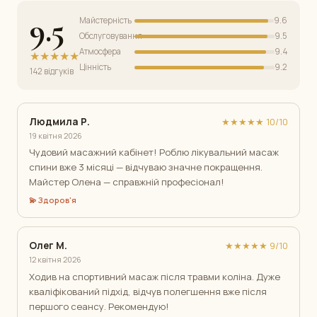
9.5
Майстерність
9.6
Обслуговування
9.5
Атмосфера
9.4
★★★★★
Цінність
9.2
142 відгуків
Людмила Р.
★★★★★ 10/10
19 квітня 2026
Чудовий масажний кабінет! Роблю лікувальний масаж
спини вже 3 місяці — відчуваю значне покращення.
Майстер Олена — справжній професіонал!
💫 Здоров'я
Олег М.
★★★★★ 9/10
12 квітня 2026
Ходив на спортивний масаж після травми коліна. Дуже
кваліфікований підхід, відчув полегшення вже після
першого сеансу. Рекомендую!