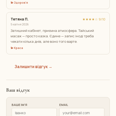
💫 Здоров'я
Тетяна П.
★★★★☆ 9/10
5 квітня 2026
Затишний кабінет, приємна атмосфера. Тайський
масаж — просто казка. Єдине — запис іноді треба
чекати кілька днів, але воно того варте.
💫 Краса
Залишити відгук →
Ваш відгук
ВАШЕ ІМ'Я
EMAIL