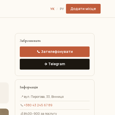
Додати місце
УК
/
РУ
Забронювати
📞 Зателефонувати
✈️ Telegram
Інформація
📍
вул. Пирогова, 33, Вінниця
📞
+380 43 245 67 89
💰
₴400–900 за послугу