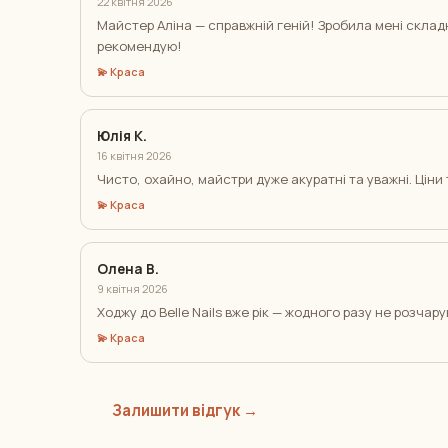
22 квітня 2026
Майстер Аліна — справжній геній! Зробила мені склад
рекомендую!
💫 Краса
Юлія К.
16 квітня 2026
Чисто, охайно, майстри дуже акуратні та уважні. Ціни 
💫 Краса
Олена В.
9 квітня 2026
Ходжу до Belle Nails вже рік — жодного разу не розчар
💫 Краса
Залишити відгук →