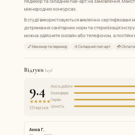
педикюр та складний nail-арт на замовлення. Майст
міжнародних конкурсах.
В студії використовуються виключно сертифіковані ма
дотримання санітарних норм та стерилізація інстру
можна здійснити онлайн або телефоном, а постійні к
💅 Манікюр та педикюр
🎨 Складний nail-арт
💳 Оплата
Відгуки
(231)
9.4
Якість роботи
Атмосфера
Сервіс
★★★★★
Цінність
231 відгуків
Анна Г.