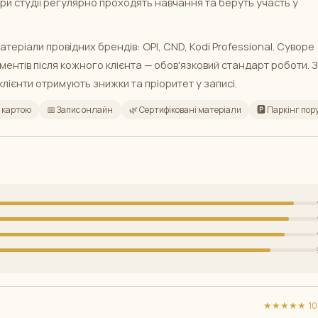
ри студії регулярно проходять навчання та беруть участь у
теріали провідних брендів: OPI, CND, Kodi Professional. Суворе
ментів після кожного клієнта — обов'язковий стандарт роботи. 
лієнти отримують знижки та пріоритет у записі.
 картою
📅 Запис онлайн
🌿 Сертифіковані матеріали
🅿️ Паркінг пор
★★★★★ 10/