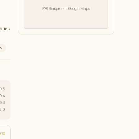
🗺️ Відкрити в Google Maps
Запис
уч
9.5
9.4
9.3
9.0
10