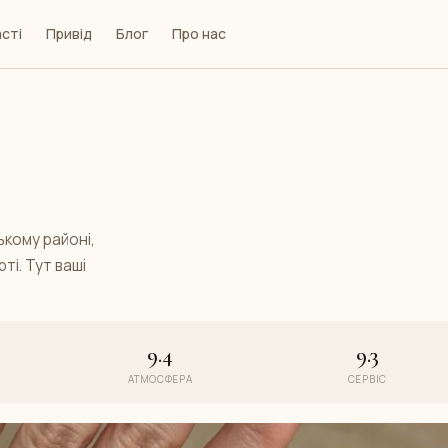
сті
Привід
Блог
Про нас
ському районі,
ті. Тут ваші
9.4
9.3
АТМОСФЕРА
СЕРВІС