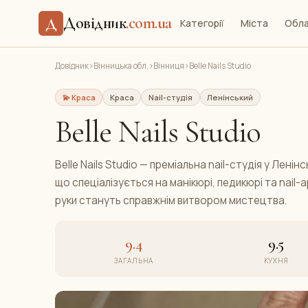
Довідник
.com.ua
Д
Категорії
Міста
Обла
Довідник
›
Вінницька обл.
›
Вінниця
›
Belle Nails Studio
💫 Краса
Краса
Nail-студія
Ленінський
Belle Nails Studio
Belle Nails Studio — преміальна nail-студія у Ленін
що спеціалізується на манікюрі, педикюрі та nail-ар
руки стануть справжнім витвором мистецтва.
9.4
9.5
ЗАГАЛЬНА
КУХНЯ