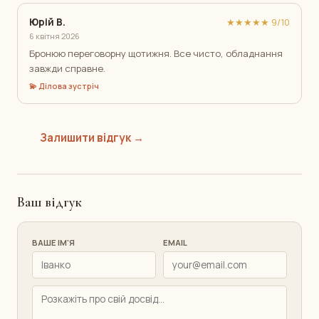
Юрій В.
★★★★★ 9/10
6 квітня 2026
Бронюю переговорну щотижня. Все чисто, обладнання
завжди справне.
💫 Ділова зустріч
Залишити відгук →
Ваш відгук
ВАШЕ ІМ'Я
EMAIL