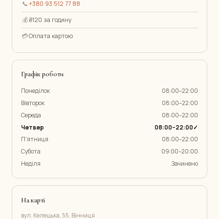
📞
+380 93 512 77 88
💰
₴120 за годину
💳
Оплата картою
Графік роботи
Понеділок
08:00–22:00
Вівторок
08:00–22:00
Середа
08:00–22:00
Четвер
08:00–22:00✓
П'ятниця
08:00–22:00
Субота
09:00–20:00
Неділя
Зачинено
На карті
вул. Келецька, 55, Вінниця