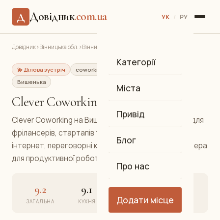
Довідник
.com.ua
Д
УК
/
РУ
Довідник
›
Вінницька обл.
›
Вінниця
›
Clever Coworking
Категорії
💫 Ділова зустріч
coworking
Коворкінг-простір
Вишенька
Міста
Clever Coworking
Привід
Clever Coworking на Вишеньці — сучасний простір для
фрілансерів, стартапів та IT-фахівців. Швидкий
Блог
інтернет, переговорні кімнати та затишна атмосфера
для продуктивної роботи.
Про нас
9.2
9.1
9.3
9.2
Додати місце
ЗАГАЛЬНА
КУХНЯ
АТМОСФЕРА
СЕРВІС