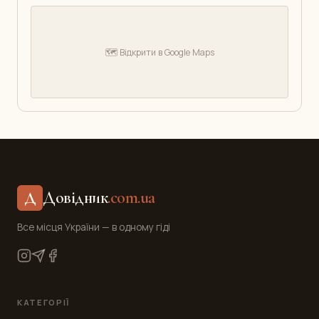
🗺️ Відкрити в Google Maps
Довідник
.com.ua
Д
Все місця України — в одному гіді
КАТЕГОРІЇ