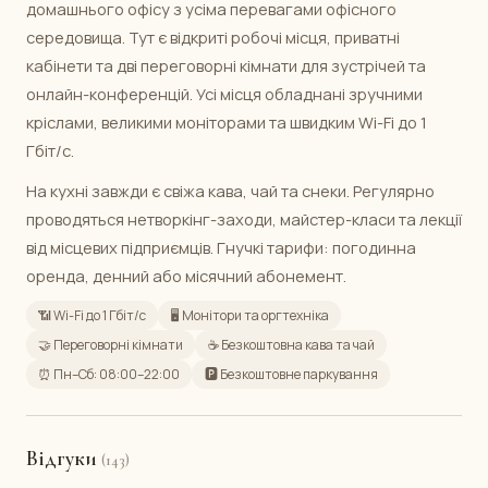
домашнього офісу з усіма перевагами офісного
середовища. Тут є відкриті робочі місця, приватні
кабінети та дві переговорні кімнати для зустрічей та
онлайн-конференцій. Усі місця обладнані зручними
кріслами, великими моніторами та швидким Wi-Fi до 1
Гбіт/с.
На кухні завжди є свіжа кава, чай та снеки. Регулярно
проводяться нетворкінг-заходи, майстер-класи та лекції
від місцевих підприємців. Гнучкі тарифи: погодинна
оренда, денний або місячний абонемент.
📶 Wi-Fi до 1 Гбіт/с
🖥️ Монітори та оргтехніка
🤝 Переговорні кімнати
☕ Безкоштовна кава та чай
⏰ Пн–Сб: 08:00–22:00
🅿️ Безкоштовне паркування
Відгуки
(143)