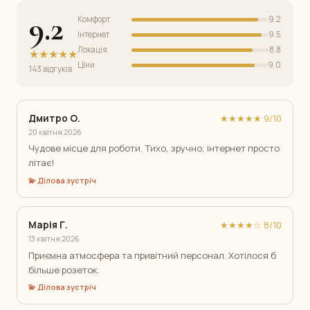
9.2
Комфорт
9.2
Інтернет
9.5
Локація
8.8
★★★★★
Ціни
9.0
143 відгуків
Дмитро О.
★★★★★ 9/10
20 квітня 2026
Чудове місце для роботи. Тихо, зручно, інтернет просто
літає!
💫 Ділова зустріч
Марія Г.
★★★★☆ 8/10
13 квітня 2026
Приємна атмосфера та привітний персонал. Хотілося б
більше розеток.
💫 Ділова зустріч