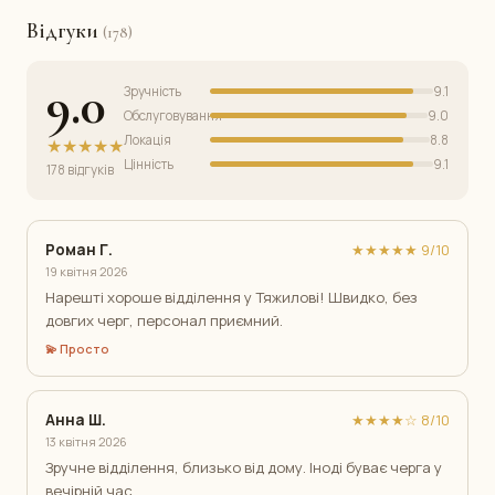
Відгуки
(178)
9.0
Зручність
9.1
Обслуговування
9.0
Локація
8.8
★★★★★
Цінність
9.1
178 відгуків
Роман Г.
★★★★★ 9/10
19 квітня 2026
Нарешті хороше відділення у Тяжилові! Швидко, без
довгих черг, персонал приємний.
💫 Просто
Анна Ш.
★★★★☆ 8/10
13 квітня 2026
Зручне відділення, близько від дому. Іноді буває черга у
вечірній час.