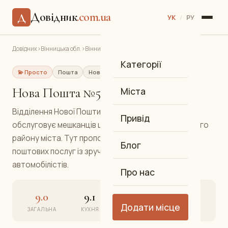
Довідник
.com.ua
Д
УК
/
РУ
Довідник
›
Вінницька обл.
›
Вінниця
›
Нова Пошта №5 (Тяжилів)
Категорії
💫 Просто
Пошта
Нова Пошта
Тяжилів
Нова Пошта №5 (Тяжилів)
Міста
Відділення Нової Пошти №5 у мікрорайоні Тяжилів
Привід
обслуговує мешканців цього активно забудованого
району міста. Тут пропонується повний комплекс
Блог
поштових послуг із зручним доступом для
автомобілістів.
Про нас
9.0
9.1
8.9
9.0
Додати місце
ЗАГАЛЬНА
КУХНЯ
АТМОСФЕРА
СЕРВІС