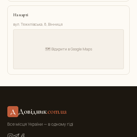
На карті
вул. Тяжилівська, 8, Вінниця
🗺️ Відкрити в Google Maps
Довідник
.com.ua
Д
Все місця України — в одному гіді