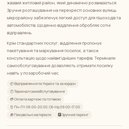
жвавий житловий район, який динамічно розвивається.
Зручне розташування на перехресті основних вулиць
мікрорайону забезпечує легкий доступ для пішоходів та
автомобілістів. Щоденно відділення обробляє сотні
відправлень.
Крім стандартних послуг, відділення пропонує
пакетування та маркування посилок, а також
консультацію щодо найвигідніших тарифів. Термінали
самообслуговування дозволяють отримати посилку
навіть у позаробочий час.
📦 Відправлення по Україні та за кордон
🕐 Термінал самообслуговування
💳 Оплата карткою та готівкою
⏰ Пн–Пт 08:00–20:00, Сб–Нд 09:00–17:00
🎁 Пакувальні матеріали
🅿️ Зручний паркінг