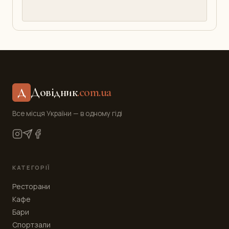
Довідник
.com.ua
Д
Все місця України — в одному гіді
КАТЕГОРІЇ
Ресторани
Кафе
Бари
Спортзали