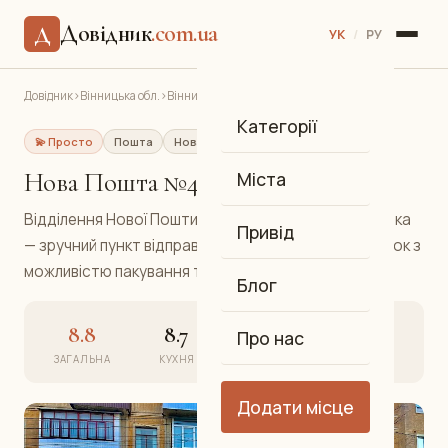
Довідник
.com.ua
Д
УК
/
РУ
Довідник
›
Вінницька обл.
›
Вінниця
›
Нова Пошта №42
Категорії
💫 Просто
Пошта
Нова Пошта
Вишенька
Нова Пошта №42
Міста
Відділення Нової Пошти №42 у мікрорайоні Вишенька
Привід
— зручний пункт відправлення та отримання посилок з
можливістю пакування та страхування вантажу.
Блог
8.8
8.7
8.9
8.8
Про нас
ЗАГАЛЬНА
КУХНЯ
АТМОСФЕРА
СЕРВІС
Додати місце