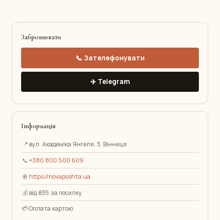
Забронювати
📞 Зателефонувати
✈️ Telegram
Інформація
📍
вул. Академіка Янгеля, 3, Вінниця
📞
+380 800 500 609
🌐
https://novaposhta.ua
💰
від ₴35 за посилку
💳
Оплата картою