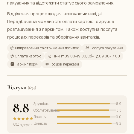
пакування та відстежити статус свого замовлення.
Відділення працює щодня, включаючи вихідні.
Передбачена можливість оплати картою, є зручне
розташування з паркінгом. Також доступна послуга
грошових переказів та зберігання вантажів.
📦 Відправлення та отримання посилок
🎁 Послуга пакування
💳 Оплата картою
⏰ Пн–Пт 09:00–19:00, Сб–Нд 09:00–17:00
🅿️ Паркінг поруч
💸 Грошові перекази
Відгуки
(634)
8.8
Зручність
8.9
Обслуговування
8.8
Локація
9.0
★★★★★
Цінність
9.2
634 відгуків