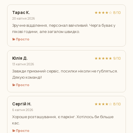
Тарас К.
★★★★☆ 8/10
20 квітня 2026
Зручне відділення, персонал ввічливий. Черга буває у
пікові години, але загалом швидко.
💫 Просто
Юлія Д.
★★★★★ 9/10
13 квітня 2026
Завжди приємний сервіс, посилки ніколи не губляться.
Дякую команді!
💫 Просто
Сергій Н.
★★★★☆ 8/10
6 квітня 2026
Хороше розташування, є паркінг. Хотілось би більше
кас.
💫 Просто