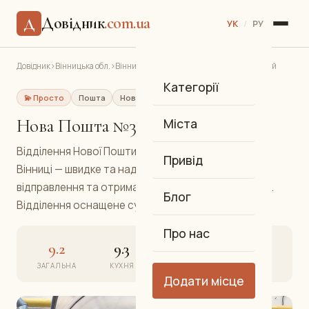
Довідник
.com.ua
Д
УК
/
РУ
Довідник
›
Вінницька обл.
›
Вінниця
›
Нова Пошта №3 — Замостянський
Категорії
💫 Просто
Пошта
Нова Пошта
Замостянський
Нова Пошта №3 — Замостянський
Міста
Відділення Нової Пошти у Замостянському районі
Привід
Вінниці — швидке та надійне обслуговування з
відправлення та отримання посилок по всій Україні.
Блог
Відділення оснащене сучасним обладнанням.
Про нас
9.2
9.3
9.2
9.1
ЗАГАЛЬНА
КУХНЯ
АТМОСФЕРА
СЕРВІС
Додати місце