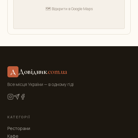
🗺️ Відкрити в Google Maps
Довідник
.com.ua
Д
Все місця України — в одному гіді
КАТЕГОРІЇ
Ресторани
Кафе