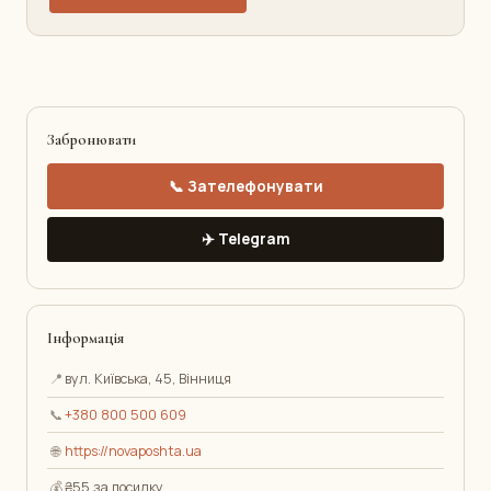
Забронювати
📞 Зателефонувати
✈️ Telegram
Інформація
📍
вул. Київська, 45, Вінниця
📞
+380 800 500 609
🌐
https://novaposhta.ua
💰
₴55 за посилку