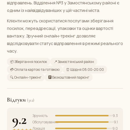
відправлень. Відділення №3 у Замостянському районі є
одним із найвідвідуваніших у цій частині міста.
Клієнти можуть скористатися послугами зберігання
посилок, переадресації, упаковки та оцінки вартості
вантажу. Зручний онлайн-трекінг дозволяє
відслідковувати статус відправлення в режимі реального
часу.
📦 Зберігання посилок
📍 Замостянський район
💳 Оплата картою та готівкою
⏰ Щодня 08:00–20:00
🔍 Онлайн-трекінг
🅿️ Безкоштовний паркінг
Відгуки
(312)
9.2
Зручність
9.3
Обслуговування
9.1
Локація
9.0