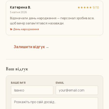
Катерина В.
★★★★★ 9/10
5 квітня 2026
Відзначали день народження — персонал зробив все,
щоб вечір запам'ятався назавжди.
💫 День народження
Залишити відгук →
Ваш відгук
ВАШЕ ІМ'Я
EMAIL