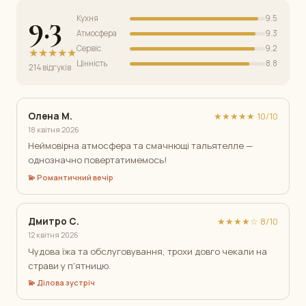
9.3
Кухня
9.5
Атмосфера
9.3
Сервіс
9.2
★★★★★
Цінність
8.8
214 відгуків
Олена М.
★★★★★ 10/10
18 квітня 2026
Неймовірна атмосфера та смачнющі тальятелле —
однозначно повертатимемось!
💫 Романтичний вечір
Дмитро С.
★★★★☆ 8/10
12 квітня 2026
Чудова їжа та обслуговування, трохи довго чекали на
страви у п'ятницю.
💫 Ділова зустріч