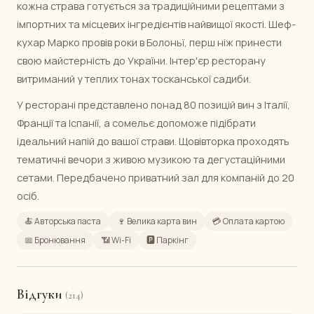
кожна страва готується за традиційними рецептами з
імпортних та місцевих інгредієнтів найвищої якості. Шеф-
кухар Марко провів роки в Болоньї, перш ніж принести
свою майстерність до України. Інтер'єр ресторану
витриманий у теплих тонах тосканської садиби.
У ресторані представлено понад 80 позицій вин з Італії,
Франції та Іспанії, а сомельє допоможе підібрати
ідеальний напій до вашої страви. Щовівторка проходять
тематичні вечори з живою музикою та дегустаційними
сетами. Передбачено приватний зал для компаній до 20
осіб.
🍝 Авторська паста
🍷 Велика карта вин
💳 Оплата картою
📅 Бронювання
📶 Wi-Fi
🅿️ Паркінг
Відгуки
(214)