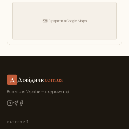
🗺️ Відкрити в Google Maps
Довідник
.com.ua
Д
Все місця України — в одному гіді
КАТЕГОРІЇ