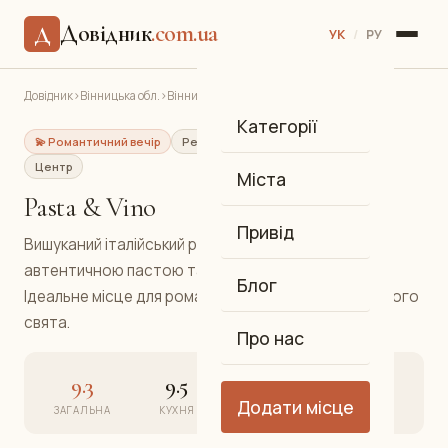
Довідник
.com.ua
Д
УК
/
РУ
Довідник
›
Вінницька обл.
›
Вінниця
›
Pasta & Vino
Категорії
💫 Романтичний вечір
Ресторан
Італійська кухня
Центр
Міста
Pasta & Vino
Привід
Вишуканий італійський ресторан у серці Вінниці з
автентичною пастою та великою картою вин.
Блог
Ідеальне місце для романтичної вечері чи особливого
свята.
Про нас
9.3
9.5
9.3
9.2
Додати місце
ЗАГАЛЬНА
КУХНЯ
АТМОСФЕРА
СЕРВІС