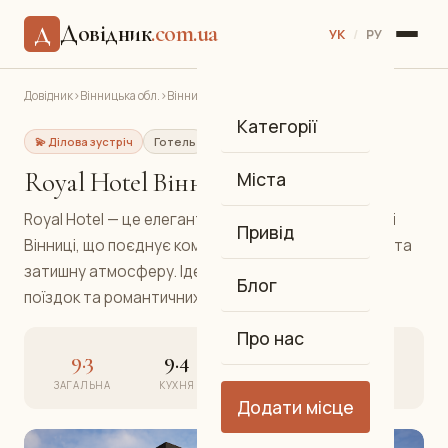
Довідник
.com.ua
Д
УК
/
РУ
Довідник
›
Вінницька обл.
›
Вінниця
›
Royal Hotel Вінниця
Категорії
💫 Ділова зустріч
Готель
Готель
Центр
Royal Hotel Вінниця
Міста
Royal Hotel — це елегантний готель у самому серці
Привід
Вінниці, що поєднує комфорт міжнародного рівня та
затишну атмосферу. Ідеальний вибір для ділових
Блог
поїздок та романтичних вихідних.
Про нас
9.3
9.4
9.3
9.2
ЗАГАЛЬНА
КУХНЯ
АТМОСФЕРА
СЕРВІС
Додати місце