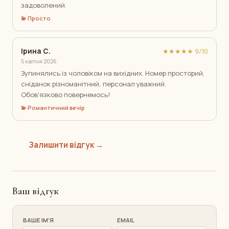
задоволений.
💫 Просто
Ірина С.
★★★★★ 9/10
5 квітня 2026
Зупинялись із чоловіком на вихідних. Номер просторий,
сніданок різноманітний, персонал уважний.
Обов'язково повернемось!
💫 Романтичний вечір
Залишити відгук →
Ваш відгук
ВАШЕ ІМ'Я
EMAIL