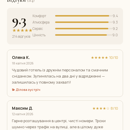
(214)
9.3
Комфорт
9.4
Атмосфера
9.3
Сервіс
9.2
★★★★★
Цінність
9.0
214 відгуків
Олена К.
★★★★★ 10/10
18 квітня 2026
Чудовий готель із дружнім персоналом та смачним
сніданком. Зупинялась на два дні у відрядженні —
залишилась у повному захваті!
💫 Ділова зустріч
Максим Д.
★★★★☆ 8/10
12 квітня 2026
Гарне розташування в центрі, чисті номери. Трохи
шумно через трафік на вулиці, але в цілому дуже