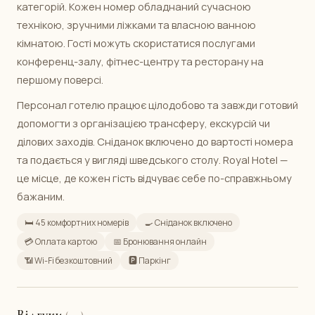
категорій. Кожен номер обладнаний сучасною
технікою, зручними ліжками та власною ванною
кімнатою. Гості можуть скористатися послугами
конференц-залу, фітнес-центру та ресторану на
першому поверсі.
Персонал готелю працює цілодобово та завжди готовий
допомогти з організацією трансферу, екскурсій чи
ділових заходів. Сніданок включено до вартості номера
та подається у вигляді шведського столу. Royal Hotel —
це місце, де кожен гість відчуває себе по-справжньому
бажаним.
🛏️ 45 комфортних номерів
🍳 Сніданок включено
💳 Оплата картою
📅 Бронювання онлайн
📶 Wi-Fi безкоштовний
🅿️ Паркінг
Відгуки