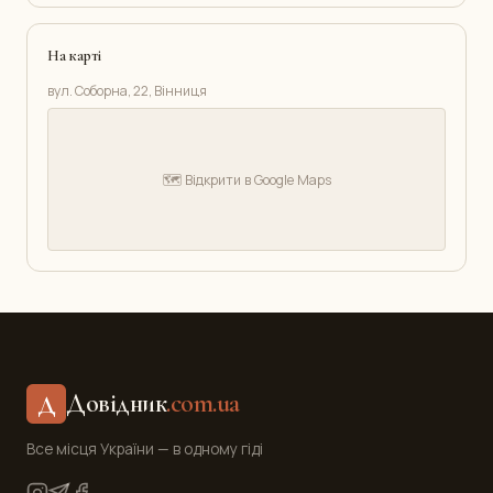
На карті
вул. Соборна, 22, Вінниця
🗺️ Відкрити в Google Maps
Довідник
.com.ua
Д
Все місця України — в одному гіді