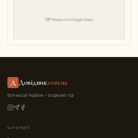
🗺️ Відкрити в Google Maps
Довідник
.com.ua
Д
Все місця України — в одному гіді
КАТЕГОРІЇ