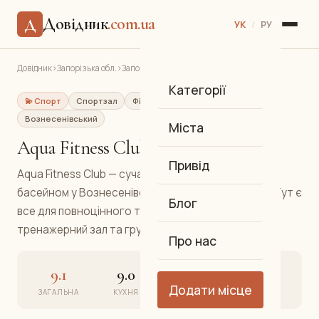
Довідник
.com.ua
Д
УК
/
РУ
Довідник
›
Запорізька обл.
›
Запоріжжя
›
Aqua Fitness Club
Категорії
💫 Спорт
Спортзал
Фітнес, аквааеробіка
Вознесенівський
Міста
Aqua Fitness Club
Привід
Aqua Fitness Club — сучасний фітнес-центр із
басейном у Вознесенівському районі Запоріжжя. Тут є
Блог
все для повноцінного тренування: аквааеробіка,
тренажерний зал та групові заняття.
Про нас
9.1
9.0
9.2
9.1
Додати місце
ЗАГАЛЬНА
КУХНЯ
АТМОСФЕРА
СЕРВІС