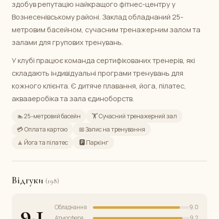
здобув репутацію найкращого фітнес-центру у
Вознесенівському районі. Заклад обладнаний 25-
метровим басейном, сучасним тренажерним залом та
залами для групових тренувань.
У клубі працює команда сертифікованих тренерів, які
складають індивідуальні програми тренувань для
кожного клієнта. Є дитяче плавання, йога, пілатес,
аквааеробіка та зала єдиноборств.
🏊 25-метровий басейн
🏋️ Сучасний тренажерний зал
💳 Оплата картою
📅 Запис на тренування
🧘 Йога та пілатес
🅿️ Паркінг
Відгуки
(198)
9.1
Обладнання
9.0
Атмосфера
9.2