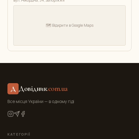
вул. Рекордна, 34, Запоріжжя
🗺️ Відкрити в Google Maps
Довідник
.com.ua
Д
Все місця України — в одному гіді
КАТЕГОРІЇ