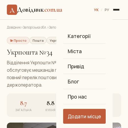
Довідник
.com.ua
Д
УК
/
РУ
Довідник
›
Запорізька обл.
›
Запоріжжя
›
Укрпошта №34
Категорії
💫 Просто
Пошта
Укрпошта
Хортицький
Укрпошта №34
Міста
Відділення Укрпошти №34 у Хортицькому районі
Привід
обслуговує мешканців прилеглих кварталів. Надає
повний перелік поштових та фінансових послуг
Блог
держоператора.
Про нас
8.7
8.8
8.6
8.7
ЗАГАЛЬНА
КУХНЯ
АТМОСФЕРА
СЕРВІС
Додати місце