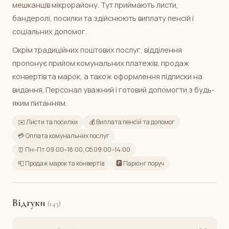
мешканців мікрорайону. Тут приймають листи,
бандеролі, посилки та здійснюють виплату пенсій і
соціальних допомог.
Окрім традиційних поштових послуг, відділення
пропонує прийом комунальних платежів, продаж
конвертів та марок, а також оформлення підписки на
видання. Персонал уважний і готовий допомогти з будь-
яким питанням.
✉️ Листи та посилки
💰 Виплата пенсій та допомог
💳 Оплата комунальних послуг
⏰ Пн–Пт 09:00–18:00, Сб 09:00–14:00
📮 Продаж марок та конвертів
🅿️ Паркінг поруч
Відгуки
(143)