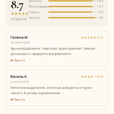
8.7
Зручність
8.8
Обслуговування
8.7
Локація
8.6
★★★★★
Цінність
9.1
143 відгуків
Галина М.
★★★★★ 9/10
20 квітня 2026
Зручне відділення, персонал дуже уважний. Завжди
допоможуть оформити відправлення.
💫 Просто
Василь К.
★★★★☆ 8/10
14 квітня 2026
Непогане відділення, але іноді доводиться трохи
чекати. В цілому задоволений.
💫 Просто