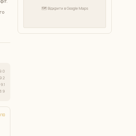
фіт.
🗺️ Відкрити в Google Maps
го
9.0
9.2
9.1
8.9
10