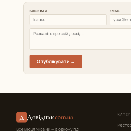
ВАШЕ ІМ'Я
EMAIL
Опублікувати →
КАТЕГ
Довідник
.com.ua
Д
Ресто
Все місця України — в одному гіді