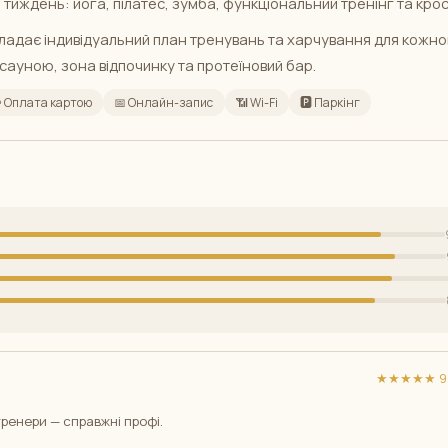
 тиждень: йога, пілатес, зумба, функціональний тренінг та крос
ладає індивідуальний план тренувань та харчування для кожно
 сауною, зона відпочинку та протеїновий бар.
 Оплата картою
📅 Онлайн-запис
📶 Wi-Fi
🅿️ Паркінг
★★★★★ 9/
ренери — справжні профі.