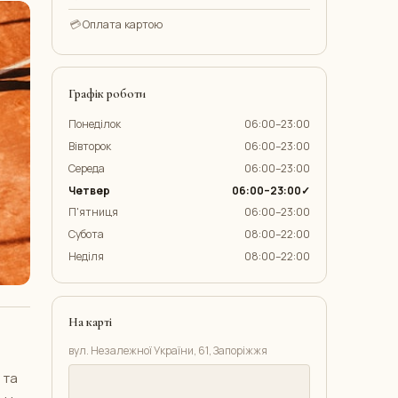
💳
Оплата картою
Графік роботи
Понеділок
06:00–23:00
Вівторок
06:00–23:00
Середа
06:00–23:00
Четвер
06:00–23:00✓
П'ятниця
06:00–23:00
Субота
08:00–22:00
Неділя
08:00–22:00
На карті
вул. Незалежної України, 61, Запоріжжя
 та