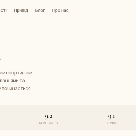
сті
Привід
Блог
Про нас
»
ний спортивний
уваннями та
у починається
9.2
9.1
АТМОСФЕРА
СЕРВІС