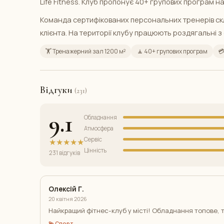
Life Fitness. Клуб пропонує 40+ групових програм на
Команда сертифікованих персональних тренерів ск
клієнта. На території клубу працюють роздягальні з
🏋️ Тренажерний зал 1200 м²
🧘 40+ групових програм

Відгуки
(231)
9.1
Обладнання
Атмосфера
Сервіс
★★★★★
Цінність
231 відгуків
Олексій Г.
20 квітня 2026
Найкращий фітнес-клуб у місті! Обладнання топове, т
💫 Спорт