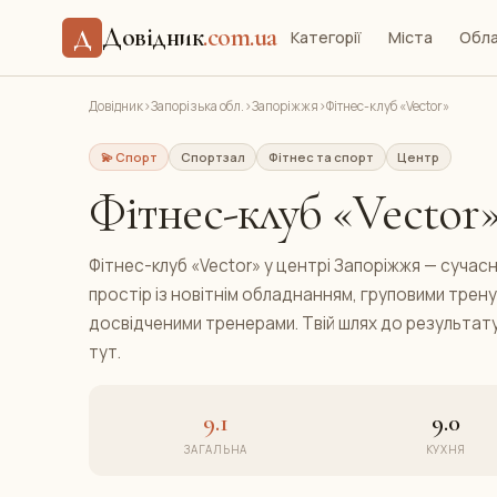
Довідник
.com.ua
Д
Категорії
Міста
Обла
Довідник
›
Запорізька обл.
›
Запоріжжя
›
Фітнес-клуб «Vector»
💫 Спорт
Спортзал
Фітнес та спорт
Центр
Фітнес-клуб «Vector
Фітнес-клуб «Vector» у центрі Запоріжжя — сучас
простір із новітнім обладнанням, груповими трен
досвідченими тренерами. Твій шлях до результат
тут.
9.1
9.0
ЗАГАЛЬНА
КУХНЯ