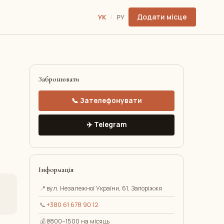
Додати місце
УК
/
РУ
Забронювати
📞 Зателефонувати
✈️ Telegram
Інформація
📍
вул. Незалежної України, 61, Запоріжжя
📞
+380 61 678 90 12
💰
₴800–1500 на місяць