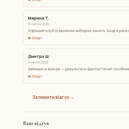
Марина Т.
13 квітня 2026
Хороший клуб із великим вибором занять. Іноді в ранк
💫 Спорт
Дмитро Ш.
6 квітня 2026
Займаюся вже рік — результати фантастичні! Особл
💫 Спорт
Залишити відгук →
Ваш відгук