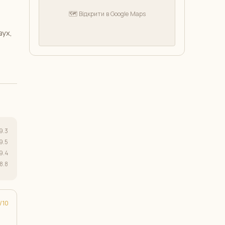
🗺️ Відкрити в Google Maps
вух,
9.3
9.5
9.4
8.8
10