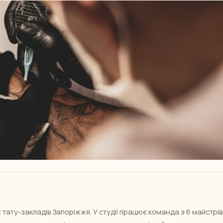
х тату-закладів Запоріжжя. У студії працює команда з 6 майстрів