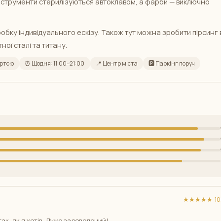
і інструменти стерилізуються автоклавом, а фарби — виключно
бку індивідуального ескізу. Також тут можна зробити пірсинг 
ної сталі та титану.
артою
⏰ Щодня: 11:00–21:00
📍 Центр міста
🅿️ Паркінг поруч
★★★★★ 10/
так, як я хотів. Дуже задоволений!