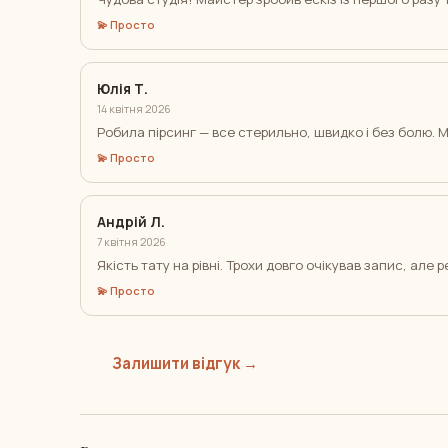
💫 Просто
Юлія Т.
14 квітня 2026
Робила пірсинг — все стерильно, швидко і без болю. 
💫 Просто
Андрій Л.
7 квітня 2026
Якість тату на рівні. Трохи довго очікував запис, але
💫 Просто
Залишити відгук →