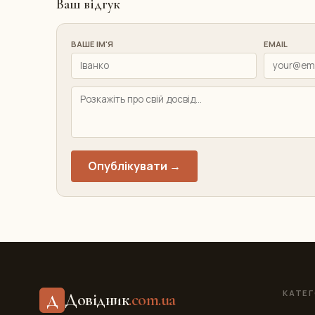
Ваш відгук
ВАШЕ ІМ'Я
EMAIL
Опублікувати →
КАТЕГ
Довідник
.com.ua
Д