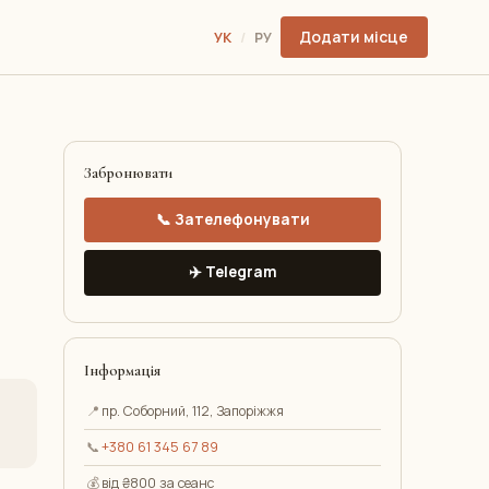
Додати місце
УК
/
РУ
Забронювати
📞 Зателефонувати
✈️ Telegram
Інформація
📍
пр. Соборний, 112, Запоріжжя
📞
+380 61 345 67 89
💰
від ₴800 за сеанс