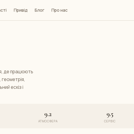
сті
Привід
Блог
Про нас
жя, де працюють
, геометрія,
ний ескіз і
9.2
9.5
АТМОСФЕРА
СЕРВІС