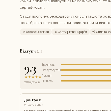
кожен із яких спеціалізується на певному стилі. Ус
сертифіковані.
Студія пропонує безкоштовну консультацію та розро
носа, брів та інших зон — із використанням імплантат
🎨 Авторські ескізи
💉 Сертифіковані фарби
💳 Оплата к
Відгуки
(218)
9.3
Зручність
Обслуговування
Локація
★★★★★
Цінність
218 відгуків
Дмитро К.
20 квітня 2026
Чудова студія! Майстер зробив ескіз із першого разу 