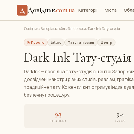
Довідник
.com.ua
Д
Категорії
Міста
Обла
Довідник
›
Запорізька обл.
›
Запоріжжя
›
Dark Ink Тату-студія
💫 Просто
tattoo
Тату та пірсинг
Центр
Dark Ink Тату-студія
Dark Ink — провідна тату-студія в центрі Запоріж
досвідчені майстри різних стилів: реалізм, графіка
традиційне тату. Кожен клієнт отримує індивідуаль
безпечну процедуру.
9.3
9.4
ЗАГАЛЬНА
КУХНЯ