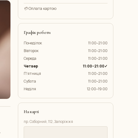
💳
Оплата картою
Графік роботи
Понеділок
11:00–21:00
Вівторок
11:00–21:00
Середа
11:00–21:00
Четвер
11:00–21:00✓
П'ятниця
11:00–21:00
Субота
11:00–21:00
Неділя
12:00–19:00
На карті
пр. Соборний, 112, Запоріжжя
,