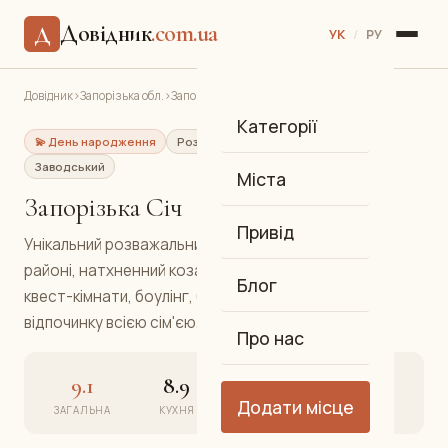
Довідник
.com.ua
Д
УК
/
РУ
Довідник
›
Запорізька обл.
›
Запоріжжя
›
Запорізька Січ
Категорії
💫 День народження
Розваги
Розваги та відпочинок
Заводський
Міста
Запорізька Січ
Привід
Унікальний розважальний комплекс у Заводському
районі, натхненний козацькою культурою. Тут є
Блог
квест-кімнати, боулінг, більярд і дитяча зона для
відпочинку всією сім'єю.
Про нас
9.1
8.9
9.4
9.0
Додати місце
ЗАГАЛЬНА
КУХНЯ
АТМОСФЕРА
СЕРВІС