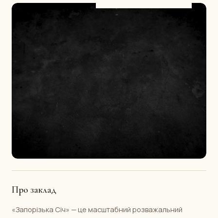
Про заклад
«Запорізька Січ» — це масштабний розважальний