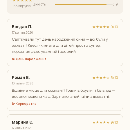
Цінність
8.9
163 відгуків
Богдан П.
★★★★★ 9/10
17 квітня 2026
Святкували тут день народження сина — всі були у
захваті! Квест-кімната для дітей просто супер,
персонал дуже уважний і веселий.
💫 День народження
Роман В.
★★★★☆ 8/10
13 квітня 2026
Відмінне місце для компанії! Грали в боулінг і більярд —
весело провели час. Бар непоганий, ціни адекватні.
💫 Корпоратив
Марина Є.
★★★★★ 9/10
6 квітня 2026