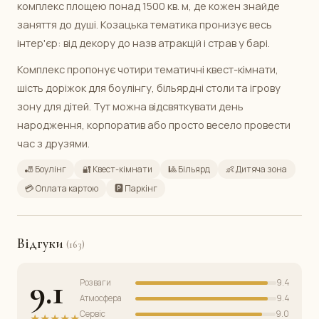
комплекс площею понад 1500 кв. м, де кожен знайде
заняття до душі. Козацька тематика пронизує весь
інтер'єр: від декору до назв атракцій і страв у барі.
Комплекс пропонує чотири тематичні квест-кімнати,
шість доріжок для боулінгу, більярдні столи та ігрову
зону для дітей. Тут можна відсвяткувати день
народження, корпоратив або просто весело провести
час з друзями.
🎳 Боулінг
🔐 Квест-кімнати
🎱 Більярд
👶 Дитяча зона
💳 Оплата картою
🅿️ Паркінг
Відгуки
(163)
9.1
Розваги
9.4
Атмосфера
9.4
Сервіс
9.0
★★★★★