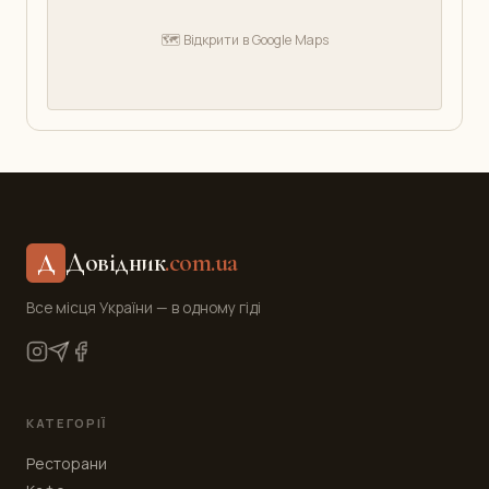
🗺️ Відкрити в Google Maps
Довідник
.com.ua
Д
Все місця України — в одному гіді
КАТЕГОРІЇ
Ресторани