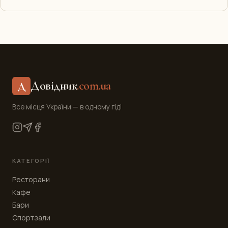
Довідник
.com.ua
Д
Все місця України — в одному гіді
КАТЕГОРІЇ
Ресторани
Кафе
Бари
Спортзали