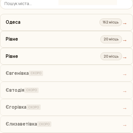
→
Одеса
162 місць
→
Рівне
20 місць
→
Рівне
20 місць
→
Євгенівка
СКОРО
→
Євтодія
СКОРО
→
Єгорівка
СКОРО
→
Єлизаветівка
СКОРО