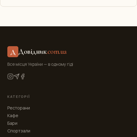
Довідник
.com.ua
Д
Все місця України — в одному гіді
КАТЕГОРІЇ
Ресторани
Кафе
Бари
Спортзали