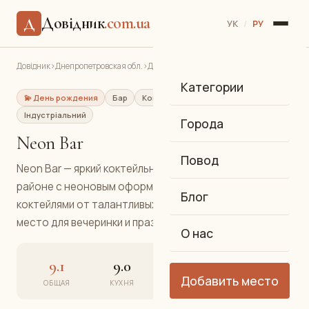
Довідник
.com.ua
Д
УК
/
РУ
Довідник
›
Днепропетровская обл.
›
Днепр
›
Neon Bar
Категории
💫 День рождения
Бар
Коктейльный бар
Індустріальний
Города
Neon Bar
Повод
Neon Bar — яркий коктейльный бар в Индустриальном
районе с неоновым оформлением и авторскими
Блог
коктейлями от талантливых барменов. Идеальное
место для вечеринки и праздника.
О нас
9.1
9.0
9.4
9.0
Добавить место
ОБЩАЯ
КУХНЯ
АТМОСФЕРА
СЕРВИС