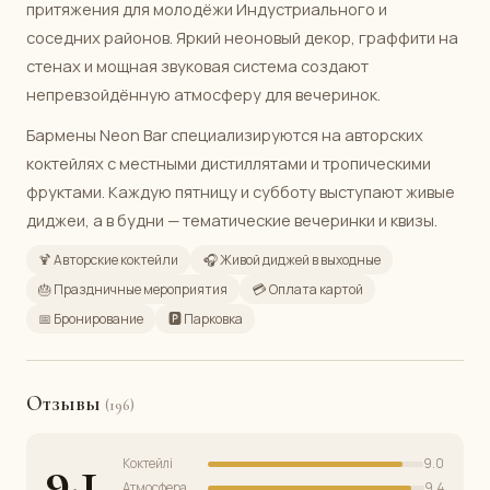
притяжения для молодёжи Индустриального и
соседних районов. Яркий неоновый декор, граффити на
стенах и мощная звуковая система создают
непревзойдённую атмосферу для вечеринок.
Бармены Neon Bar специализируются на авторских
коктейлях с местными дистиллятами и тропическими
фруктами. Каждую пятницу и субботу выступают живые
диджеи, а в будни — тематические вечеринки и квизы.
🍹 Авторские коктейли
🎧 Живой диджей в выходные
🎂 Праздничные мероприятия
💳 Оплата картой
📅 Бронирование
🅿️ Парковка
Отзывы
(196)
9.1
Коктейлі
9.0
Атмосфера
9.4