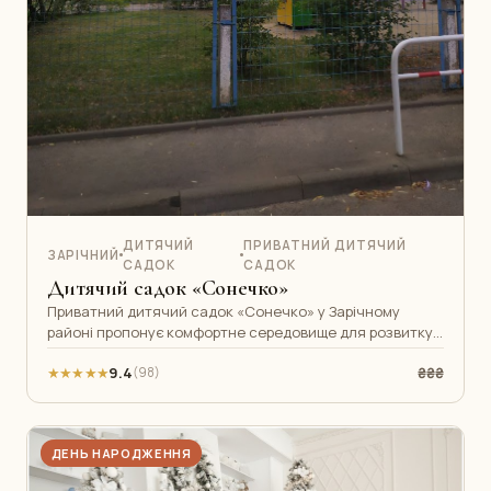
ДИТЯЧИЙ
ПРИВАТНИЙ ДИТЯЧИЙ
ЗАРІЧНИЙ
САДОК
САДОК
Дитячий садок «Сонечко»
Приватний дитячий садок «Сонечко» у Зарічному
районі пропонує комфортне середовище для розвитку
дітей від 1,5 до 6 років. Кваліфік
★★★★★
9.4
₴₴₴
(98)
ДЕНЬ НАРОДЖЕННЯ