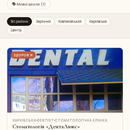
🗣️ Мовні школи (1)
Всі райони
Зарічний
Ковпаківський
Харківська
Центр
ЗДОРОВ'Я
ХАРКІВСЬКА
DENTIST
СТОМАТОЛОГІЧНА КЛІНІКА
Стоматологія «ДентаЛюкс»