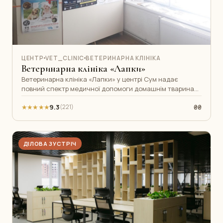
ЦЕНТР
VET_CLINIC
ВЕТЕРИНАРНА КЛІНІКА
Ветеринарна клініка «Лапки»
Ветеринарна клініка «Лапки» у центрі Сум надає
повний спектр медичної допомоги домашнім тваринам.
Досвідчені лікарі, сучасне облад
★★★★★
9.3
₴₴
(221)
ДІЛОВА ЗУСТРІЧ