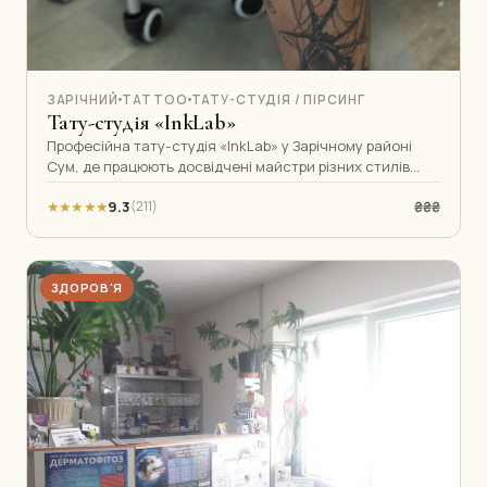
ЗАРІЧНИЙ
TATTOO
ТАТУ-СТУДІЯ / ПІРСИНГ
Тату-студія «InkLab»
Професійна тату-студія «InkLab» у Зарічному районі
Сум, де працюють досвідчені майстри різних стилів
тату. Стерильне обладнання та
★★★★★
9.3
₴₴₴
(211)
ЗДОРОВ'Я