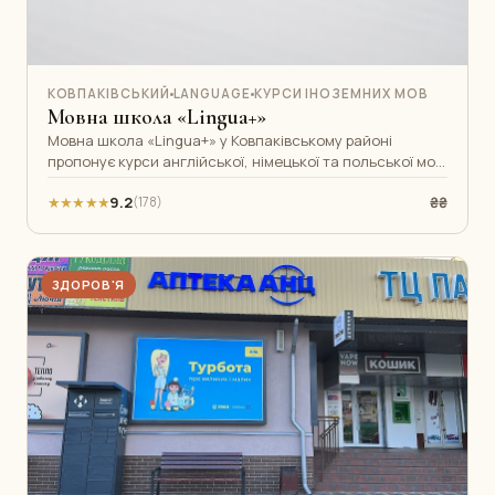
КОВПАКІВСЬКИЙ
LANGUAGE
КУРСИ ІНОЗЕМНИХ МОВ
Мовна школа «Lingua+»
Мовна школа «Lingua+» у Ковпаківському районі
пропонує курси англійської, німецької та польської мов
для дітей та дорослих. Досвід
★★★★★
9.2
₴₴
(178)
ЗДОРОВ'Я