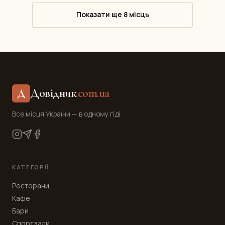
Показати ще 8 місць
Довідник
.com.ua
Д
Все місця України — в одному гіді
КАТЕГОРІЇ
Ресторани
Кафе
Бари
Спортзали