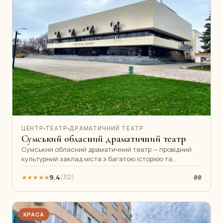
ЦЕНТР
ТЕАТР
ДРАМАТИЧНИЙ ТЕАТР
Сумський обласний драматичний театр
Сумський обласний драматичний театр — провідний
культурний заклад міста з багатою історією та
різноманітним репертуаром. Тут ставл
★★★★★
9.4
₴₴
(312)
КРАСА