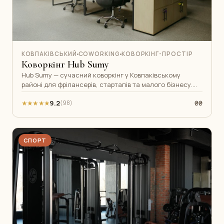
КОВПАКІВСЬКИЙ
COWORKING
КОВОРКІНГ-ПРОСТІР
Коворкінг Hub Sumy
Hub Sumy — сучасний коворкінг у Ковпаківському
районі для фрілансерів, стартапів та малого бізнесу.
Зручні робочі місця, швидкий і
★★★★★
9.2
₴₴
(98)
СПОРТ