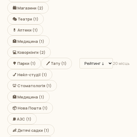
🛍️ Магазини (2)
🎭 Театри (1)
💊 Аптеки (1)
🏥 Медицина (1)
💻 Коворкінги (2)
🌳 Парки (1)
🖊️ Тату (1)
20 місць
💅 Нейл-студії (1)
🦷 Стоматологія (1)
🏥 Медицина (1)
📦 Нова Пошта (1)
⛽ АЗС (1)
👶 Дитячі садки (1)