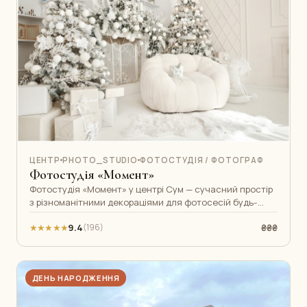
ЦЕНТР
PHOTO_STUDIO
ФОТОСТУДІЯ / ФОТОГРАФ
Фотостудія «Момент»
Фотостудія «Момент» у центрі Сум — сучасний простір
з різноманітними декораціями для фотосесій будь-
якого формату. Тут роблять пор
★★★★★
9.4
₴₴₴
(196)
ДЕНЬ НАРОДЖЕННЯ