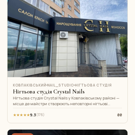
КОВПАКІВСЬКИЙ
NAIL_STUDIO
НІГТЬОВА СТУДІЯ
Нігтьова студія Crystal Nails
Нігтьова студія Crystal Nails у Ковпаківському районі —
місце де майстри створюють неповторні нігтьові
дизайни. Манікюр, педикюр,
★★★★★
9.3
₴₴
(176)