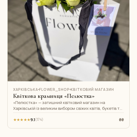
ХАРКІВСЬКА
FLOWER_SHOP
КВІТКОВИЙ МАГАЗИН
Квіткова крамниця «Пелюстка»
«Пелюстка» — затишний квітковий магазин на
Харківській із великим вибором свіжих квітів, букетів та
подарункових композицій. Тут з
★★★★★
9.1
₴₴
(174)