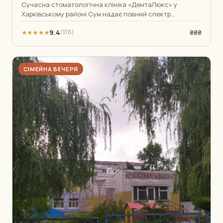
Сучасна стоматологічна клініка «ДентаЛюкс» у
Харківському районі Сум надає повний спектр
стоматологічних послуг — від профілактичн
★★★★★
9.4
₴₴₴
(176)
СІМЕЙНА ВЕЧЕРЯ