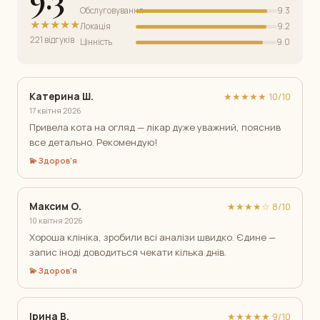
Обслуговування
9.3
★★★★★
Локація
9.2
221 відгуків
Цінність
9.0
Катерина Ш.
★★★★★ 10/10
17 квітня 2026
Привела кота на огляд — лікар дуже уважний, пояснив
все детально. Рекомендую!
💫 Здоров'я
Максим О.
★★★★☆ 8/10
10 квітня 2026
Хороша клініка, зробили всі аналізи швидко. Єдине —
запис іноді доводиться чекати кілька днів.
💫 Здоров'я
Ірина В.
★★★★★ 9/10