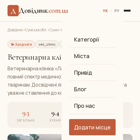
Довідник
.com.ua
Д
УК
/
РУ
Довідник
›
Сумська обл.
›
Суми
›
Ветеринарна клініка «Лапки»
Категорії
💫 Здоров'я
vet_clinic
Ветеринарна клініка
Центр
Ветеринарна клініка «Лапки»
Міста
Ветеринарна клініка «Лапки» у центрі Сум надає
Привід
повний спектр медичної допомоги домашнім
тваринам. Досвідчені лікарі, сучасне обладнання та
Блог
уважне ставлення до кожного пацієнта.
Про нас
9.3
9.4
9.2
9.3
ЗАГАЛЬНА
КУХНЯ
АТМОСФЕРА
СЕРВІС
Додати місце