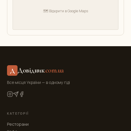
🗺️ Відкрити в Google Maps
Довідник
.com.ua
Д
Все місця України — в одному гіді
КАТЕГОРІЇ
Ресторани