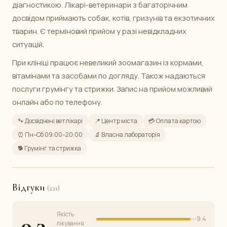
діагностикою. Лікарі-ветеринари з багаторічним
досвідом приймають собак, котів, гризунів та екзотичних
тварин. Є терміновий прийом у разі невідкладних
ситуацій.
При клініці працює невеликий зоомагазин із кормами,
вітамінами та засобами по догляду. Також надаються
послуги грумінгу та стрижки. Запис на прийом можливий
онлайн або по телефону.
🐾 Досвідчені ветлікарі
📍 Центр міста
💳 Оплата картою
⏰ Пн–Сб 09:00–20:00
🔬 Власна лабораторія
🐕 Грумінг та стрижка
Відгуки
(221)
Якість
9.3
9.4
лікування